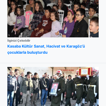
İlginizi Çekebilir
Kasaba Kültür Sanat, Hacivat ve Karagöz’ü
çocuklarla buluşturdu