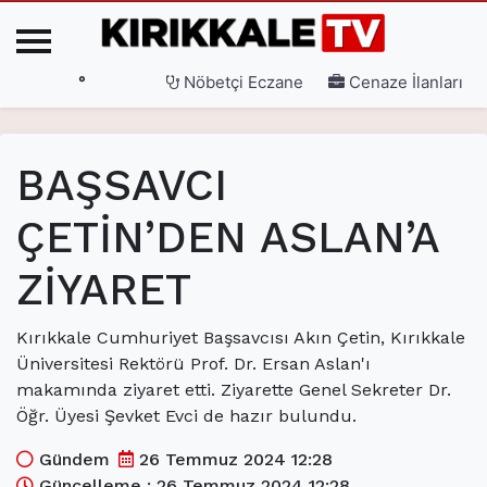
°
Nöbetçi Eczane
Cenaze İlanları
Ana Sayfa
BAŞSAVCI
(current)
3. Sayfa
ÇETİN’DEN ASLAN’A
(current)
Gündem
ZİYARET
(current)
Siyaset
(current)
Eğitim
Kırıkkale Cumhuriyet Başsavcısı Akın Çetin, Kırıkkale
Üniversitesi Rektörü Prof. Dr. Ersan Aslan'ı
(current)
Ekonomi
makamında ziyaret etti. Ziyarette Genel Sekreter Dr.
(current)
Spor
Öğr. Üyesi Şevket Evci de hazır bulundu.
(current)
Sağlık
Gündem
26 Temmuz 2024 12:28
Güncelleme : 26 Temmuz 2024 12:28