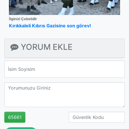
İlginizi Çekebilir
Kırıkkaleli Kıbrıs Gazisine son görev!
YORUM EKLE
We'll never share your email with anyone else.
65661