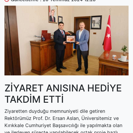
(current)
Kültür Sanat
(current)
Teknoloji
(current)
Özel Haber
(current)
Dünya
(current)
Yerel
(current)
İller
ZİYARET ANISINA HEDİYE
TAKDİM ETTİ
Ziyaretten duyduğu memnuniyeti dile getiren
Rektörümüz Prof. Dr. Ersan Aslan, Üniversitemiz ve
Kırıkkale Cumhuriyet Başsavcılığı ile yapılmakta olan
ve ilerleyen süreçte yapılabilecek ortak proje bazlı