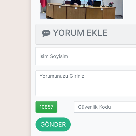
YORUM EKLE
We'll never share your email with anyone else.
10857
GÖNDER