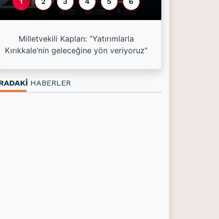
1
2
3
4
5
6
Esnaf kredi l
Milletvekili Kaplan: “Yatırımlarla
kredisi 1,5 mil
Kırıkkale’nin geleceğine yön veriyoruz”
3
RADAKİ
HABERLER