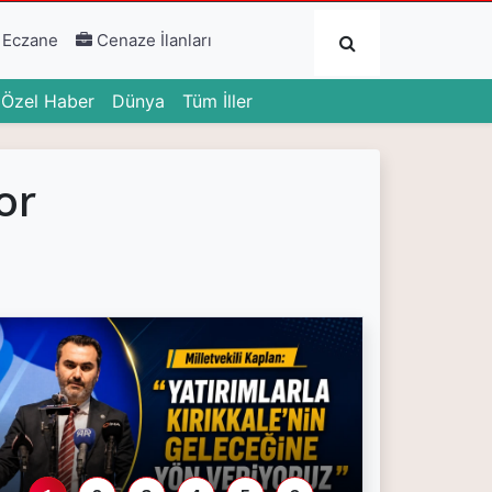
Submit
 Eczane
Cenaze İlanları
urrent)
(current)
(current)
Özel Haber
Dünya
Tüm İller
or