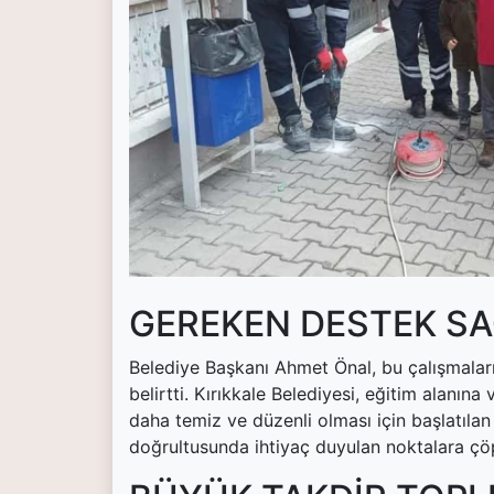
(current)
Kültür Sanat
(current)
Teknoloji
(current)
Özel Haber
(current)
Dünya
(current)
Yerel
(current)
İller
GEREKEN DESTEK S
Belediye Başkanı Ahmet Önal, bu çalışmaları
belirtti. Kırıkkale Belediyesi, eğitim alanın
daha temiz ve düzenli olması için başlatıla
doğrultusunda ihtiyaç duyulan noktalara çöp