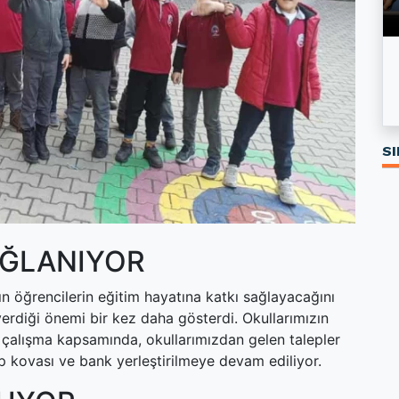
Özgür Özel’in kurduğu Yeni Parti’nin logosu
Kırıkkale'de Kiralar Son Bir Yılda Ne Kadar
tartışma yarattı
Arttı?
SI
AĞLANIYOR
n öğrencilerin eğitim hayatına katkı sağlayacağını
a verdiği önemi bir kez daha gösterdi. Okullarımızın
n çalışma kapsamında, okullarımızdan gelen talepler
 kovası ve bank yerleştirilmeye devam ediliyor.