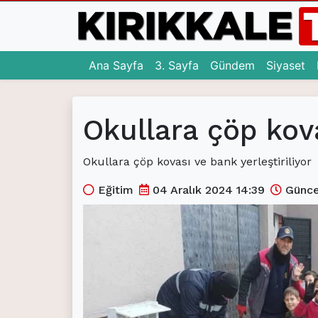
(current)
(current)
(c
Ana Sayfa
3. Sayfa
Gündem
Siyaset
Ana Sayfa
Okullara çöp kova
(current)
3. Sayfa
(current)
Gündem
Okullara çöp kovası ve bank yerleştiriliyor
(current)
Siyaset
Eğitim
04 Aralık 2024 14:39
Günce
(current)
Eğitim
(current)
Ekonomi
(current)
Spor
(current)
Sağlık