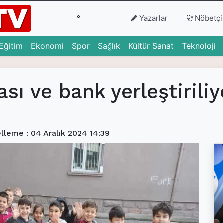
°
Yazarlar
Nöbetçi
urrent)
(current)
(current)
(current)
(current)
(current)
(c
Eğitim
Ekonomi
Spor
Sağlık
Kültür Sanat
Teknoloji
sı ve bank yerleştiriliy
lleme : 04 Aralık 2024 14:39