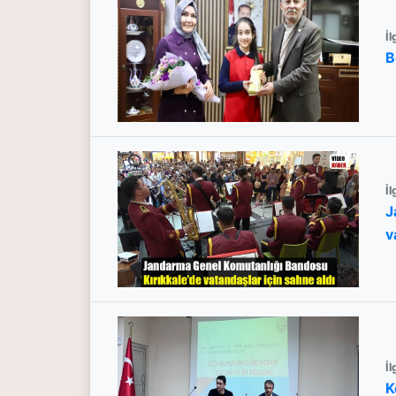
İl
B
İl
J
v
İl
K