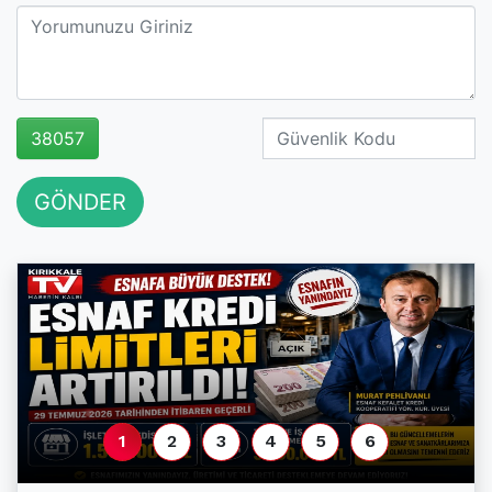
38057
GÖNDER
1
2
3
4
5
6