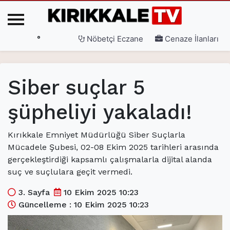
°
Nöbetçi Eczane
Cenaze İlanları
Ana Sayfa
Siber suçlar 5
(current)
3. Sayfa
şüpheliyi yakaladı!
(current)
Gündem
(current)
Siyaset
Kırıkkale Emniyet Müdürlüğü Siber Suçlarla
Mücadele Şubesi, 02-08 Ekim 2025 tarihleri arasında
(current)
Eğitim
gerçekleştirdiği kapsamlı çalışmalarla dijital alanda
suç ve suçlulara geçit vermedi.
(current)
Ekonomi
3. Sayfa
10 Ekim 2025 10:23
(current)
Spor
Güncelleme : 10 Ekim 2025 10:23
(current)
Sağlık