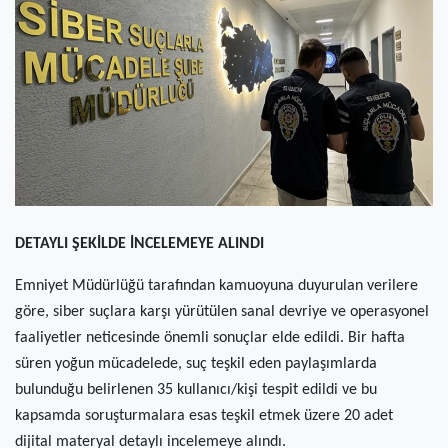
(current)
Kültür Sanat
(current)
Teknoloji
(current)
Özel Haber
(current)
Dünya
(current)
Yerel
DETAYLI ŞEKİLDE İNCELEMEYE ALINDI
(current)
İller
Emniyet Müdürlüğü tarafından kamuoyuna duyurulan verilere
göre, siber suçlara karşı yürütülen sanal devriye ve operasyonel
faaliyetler neticesinde önemli sonuçlar elde edildi. Bir hafta
süren yoğun mücadelede, suç teşkil eden paylaşımlarda
bulunduğu belirlenen 35 kullanıcı/kişi tespit edildi ve bu
kapsamda soruşturmalara esas teşkil etmek üzere 20 adet
dijital materyal detaylı incelemeye alındı.