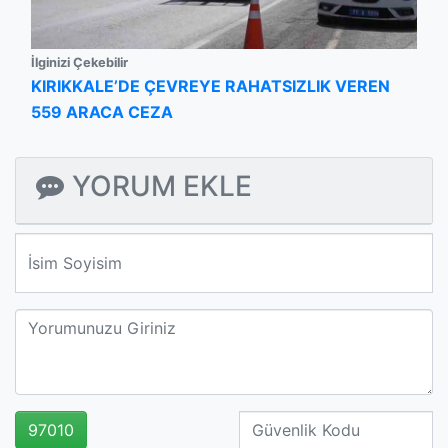
İlginizi Çekebilir
KIRIKKALE’DE ÇEVREYE RAHATSIZLIK VEREN
559 ARACA CEZA
YORUM EKLE
We'll never share your email with anyone else.
97010