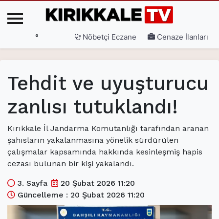
°
Nöbetçi Eczane
Cenaze İlanları
Ana Sayfa
Tehdit ve uyuşturucu
(current)
3. Sayfa
zanlısı tutuklandı!
(current)
Gündem
(current)
Siyaset
Kırıkkale İl Jandarma Komutanlığı tarafından aranan
şahısların yakalanmasına yönelik sürdürülen
(current)
Eğitim
çalışmalar kapsamında hakkında kesinleşmiş hapis
cezası bulunan bir kişi yakalandı.
(current)
Ekonomi
3. Sayfa
20 Şubat 2026 11:20
(current)
Spor
Güncelleme : 20 Şubat 2026 11:20
(current)
Sağlık