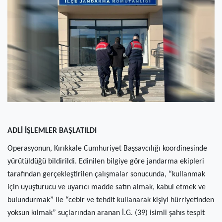
(current)
Kültür Sanat
(current)
Teknoloji
(current)
Özel Haber
(current)
Dünya
(current)
Yerel
(current)
İller
ADLİ İŞLEMLER BAŞLATILDI
Operasyonun, Kırıkkale Cumhuriyet Başsavcılığı koordinesinde
yürütüldüğü bildirildi. Edinilen bilgiye göre jandarma ekipleri
tarafından gerçekleştirilen çalışmalar sonucunda, “kullanmak
için uyuşturucu ve uyarıcı madde satın almak, kabul etmek ve
bulundurmak” ile “cebir ve tehdit kullanarak kişiyi hürriyetinden
yoksun kılmak” suçlarından aranan İ.G. (39) isimli şahıs tespit