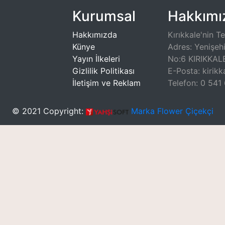
Kurumsal
Hakkımı
Hakkımızda
Kırıkkale'nin T
Künye
Adres: Yenişeh
Yayın İlkeleri
No:6 KIRIKKA
Gizlilik Politikası
E-Posta: kirik
İletişim ve Reklam
Telefon: 0 541
© 2021 Copyright:
Marka Flower Çiçekçi