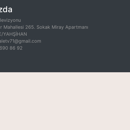
zda
elevizyonu
ir Mahallesi 265. Sokak Miray Apartmanı
LE/YAHŞİHAN
kaletv71@gmail.com
 690 86 92