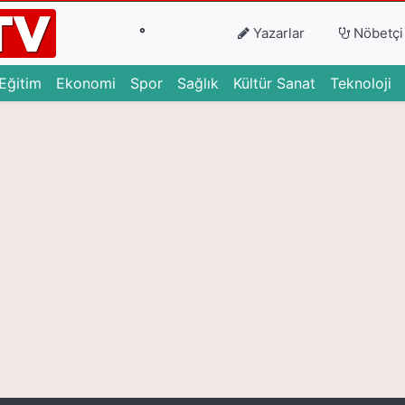
°
Yazarlar
Nöbetçi
urrent)
(current)
(current)
(current)
(current)
(current)
(c
Eğitim
Ekonomi
Spor
Sağlık
Kültür Sanat
Teknoloji