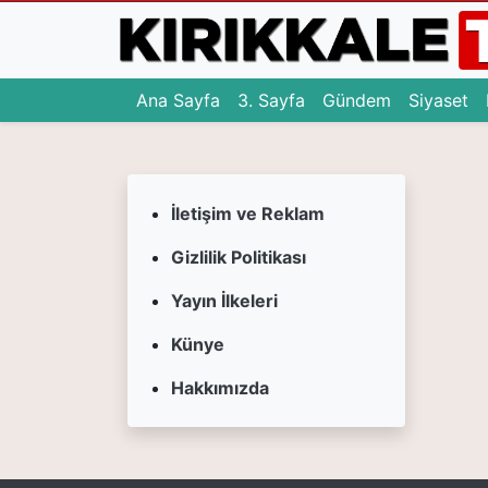
(current)
(current)
(c
Ana Sayfa
3. Sayfa
Gündem
Siyaset
Ana Sayfa
(current)
3. Sayfa
İletişim ve Reklam
(current)
Gündem
Gizlilik Politikası
(current)
Siyaset
Yayın İlkeleri
(current)
Eğitim
Künye
(current)
Ekonomi
Hakkımızda
(current)
Spor
(current)
Sağlık