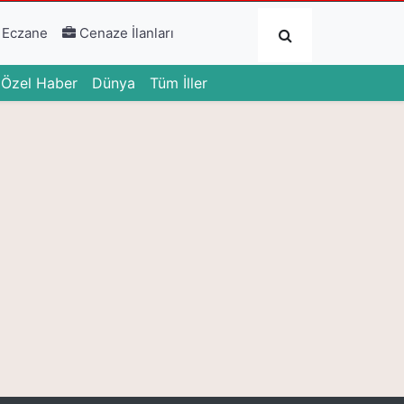
Submit
 Eczane
Cenaze İlanları
urrent)
(current)
(current)
Özel Haber
Dünya
Tüm İller