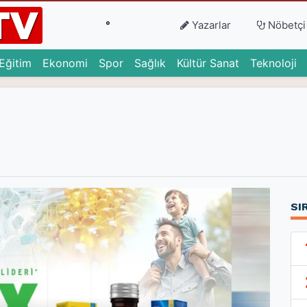
°
Yazarlar
Nöbetçi
urrent)
(current)
(current)
(current)
(current)
(current)
(c
Eğitim
Ekonomi
Spor
Sağlık
Kültür Sanat
Teknoloji
SI