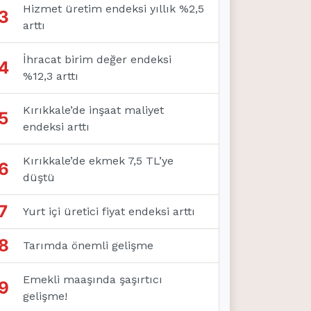
Hizmet üretim endeksi yıllık %2,5
3
arttı
İhracat birim değer endeksi
4
%12,3 arttı
Kırıkkale’de inşaat maliyet
5
endeksi arttı
Kırıkkale’de ekmek 7,5 TL’ye
6
düştü
7
Yurt içi üretici fiyat endeksi arttı
8
Tarımda önemli gelişme
Emekli maaşında şaşırtıcı
9
gelişme!