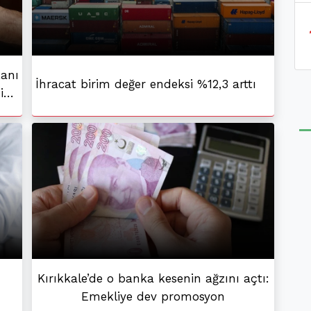
kanı
İhracat birim değer endeksi %12,3 arttı
i
Kırıkkale’de o banka kesenin ağzını açtı:
Emekliye dev promosyon