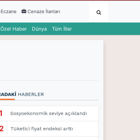
Submit
 Eczane
Cenaze İlanları
urrent)
(current)
(current)
Özel Haber
Dünya
Tüm İller
RADAKİ
HABERLER
1
Sosyoekonomik seviye açıklandı
2
Tüketici fiyat endeksi arttı