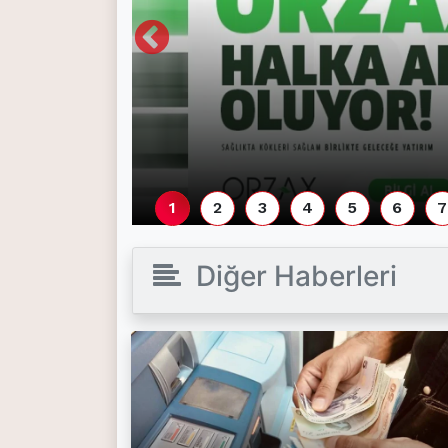
(current)
Kültür Sanat
(current)
Teknoloji
(current)
Özel Haber
(current)
Dünya
(current)
Yerel
1
2
3
4
5
6
7
(current)
İller
Diğer Haberleri