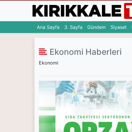
(current)
(current)
(c
Ana Sayfa
3. Sayfa
Gündem
Siyaset
Ana Sayfa
Ekonomi Haberleri
(current)
3. Sayfa
Ekonomi
(current)
Gündem
(current)
Siyaset
(current)
Eğitim
(current)
Ekonomi
(current)
Spor
(current)
Sağlık