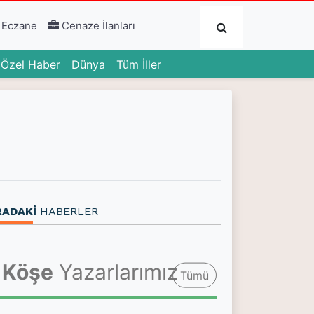
Submit
 Eczane
Cenaze İlanları
urrent)
(current)
(current)
Özel Haber
Dünya
Tüm İller
RADAKİ
HABERLER
Köşe
Yazarlarımız
Tümü