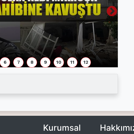
6
7
8
9
10
11
12
Kurumsal
Hakkımı