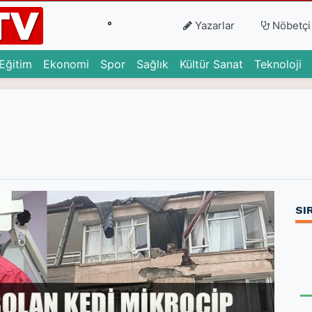
°
Yazarlar
Nöbetçi
urrent)
(current)
(current)
(current)
(current)
(current)
(c
Eğitim
Ekonomi
Spor
Sağlık
Kültür Sanat
Teknoloji
SI