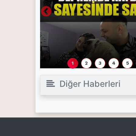
(current)
Kültür Sanat
(current)
Teknoloji
(current)
Özel Haber
(current)
Dünya
(current)
Yerel
1
2
3
4
5
(current)
İller
Diğer Haberleri