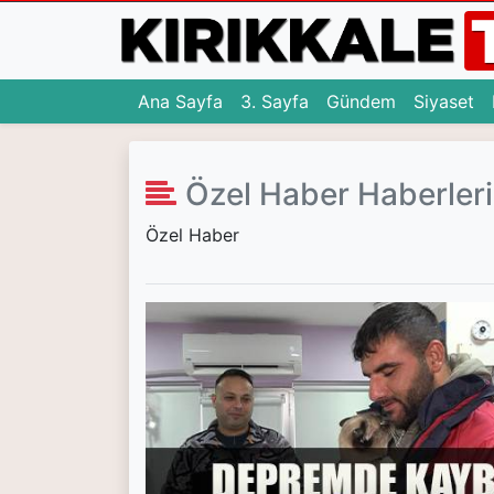
(current)
(current)
(c
Ana Sayfa
3. Sayfa
Gündem
Siyaset
Ana Sayfa
Özel Haber Haberleri
(current)
3. Sayfa
Özel Haber
(current)
Gündem
(current)
Siyaset
(current)
Eğitim
(current)
Ekonomi
(current)
Spor
(current)
Sağlık