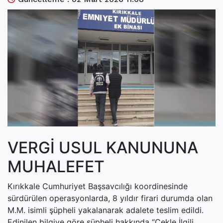
(current)
Kültür Sanat
(current)
Teknoloji
(current)
Özel Haber
(current)
Dünya
(current)
Yerel
(current)
İller
VERGİ USUL KANUNUNA
MUHALEFET
Kırıkkale Cumhuriyet Başsavcılığı koordinesinde
sürdürülen operasyonlarda, 8 yıldır firari durumda olan
M.M. isimli şüpheli yakalanarak adalete teslim edildi.
Edinilen bilgiye göre şüpheli hakkında “Çekle İlgili