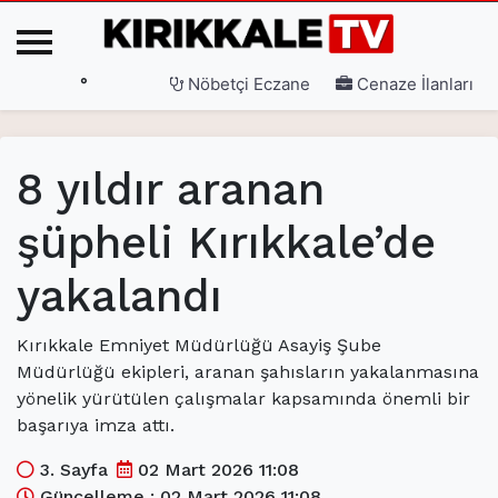
°
Nöbetçi Eczane
Cenaze İlanları
Ana Sayfa
8 yıldır aranan
(current)
3. Sayfa
şüpheli Kırıkkale’de
(current)
Gündem
yakalandı
(current)
Siyaset
(current)
Eğitim
Kırıkkale Emniyet Müdürlüğü Asayiş Şube
Müdürlüğü ekipleri, aranan şahısların yakalanmasına
(current)
Ekonomi
yönelik yürütülen çalışmalar kapsamında önemli bir
(current)
Spor
başarıya imza attı.
(current)
Sağlık
3. Sayfa
02 Mart 2026 11:08
Güncelleme : 02 Mart 2026 11:08