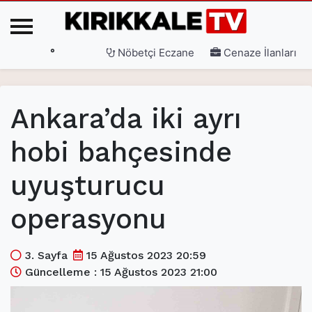
°
Nöbetçi Eczane
Cenaze İlanları
Ana Sayfa
Ankara’da iki ayrı
(current)
3. Sayfa
hobi bahçesinde
(current)
Gündem
uyuşturucu
(current)
Siyaset
(current)
Eğitim
operasyonu
(current)
Ekonomi
3. Sayfa
15 Ağustos 2023 20:59
(current)
Spor
Güncelleme : 15 Ağustos 2023 21:00
(current)
Sağlık