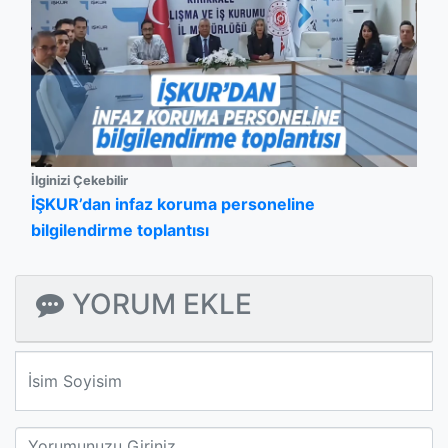
İlginizi Çekebilir
İŞKUR’dan infaz koruma personeline
bilgilendirme toplantısı
YORUM EKLE
We'll never share your email with anyone else.