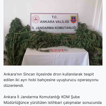
(current)
Kültür Sanat
(current)
Teknoloji
(current)
Özel Haber
(current)
Dünya
(current)
Yerel
(current)
İller
Ankara’nın Sincan ilçesinde dron kullanılarak tespit
edilen iki ayrı hobi bahçesine uyuşturucu operasyonu
düzenlendi.
Ankara İl Jandarma Komutanlığı KOM Şube
Müdürlüğünce yürütülen istihbari çalışmalar sonucunda