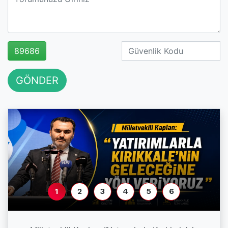
89686
GÖNDER
1
2
3
4
5
6