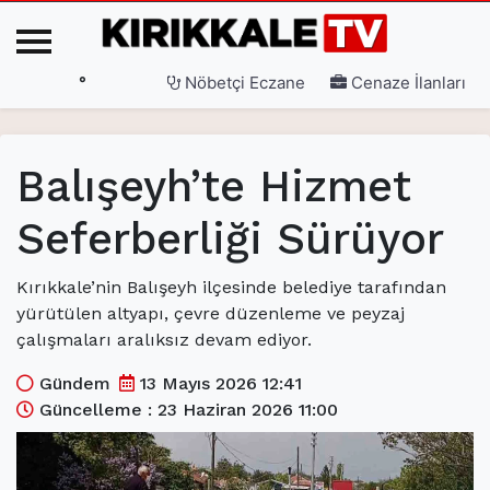
°
Nöbetçi Eczane
Cenaze İlanları
Ana Sayfa
Balışeyh’te Hizmet
(current)
3. Sayfa
Seferberliği Sürüyor
(current)
Gündem
(current)
Siyaset
Kırıkkale’nin Balışeyh ilçesinde belediye tarafından
yürütülen altyapı, çevre düzenleme ve peyzaj
(current)
Eğitim
çalışmaları aralıksız devam ediyor.
(current)
Ekonomi
Gündem
13 Mayıs 2026 12:41
Güncelleme : 23 Haziran 2026 11:00
(current)
Spor
(current)
Sağlık