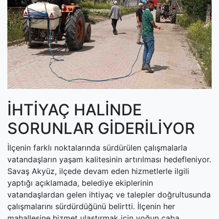
(current)
Kültür Sanat
(current)
Teknoloji
(current)
Özel Haber
(current)
Dünya
(current)
Yerel
İHTİYAÇ HALİNDE
(current)
İller
SORUNLAR GİDERİLİYOR
İlçenin farklı noktalarında sürdürülen çalışmalarla
vatandaşların yaşam kalitesinin artırılması hedefleniyor.
Savaş Akyüz, ilçede devam eden hizmetlerle ilgili
yaptığı açıklamada, belediye ekiplerinin
vatandaşlardan gelen ihtiyaç ve talepler doğrultusunda
çalışmalarını sürdürdüğünü belirtti. İlçenin her
mahallesine hizmet ulaştırmak için yoğun çaba