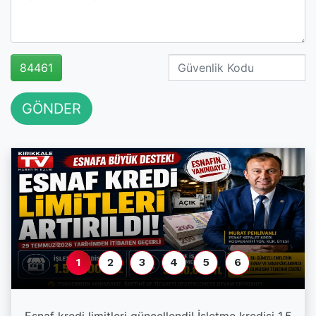
84461
GÖNDER
1
2
3
4
5
6