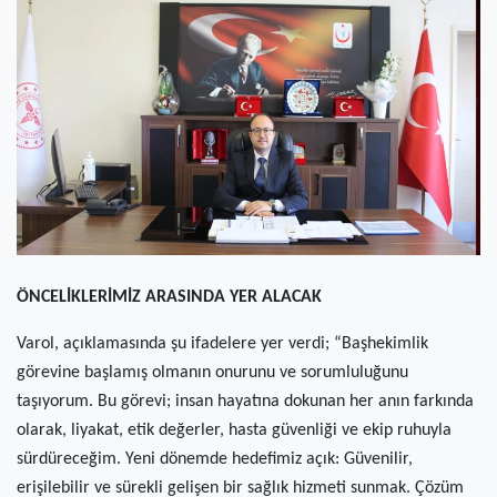
(current)
Kültür Sanat
(current)
Teknoloji
(current)
Özel Haber
(current)
Dünya
(current)
Yerel
(current)
İller
ÖNCELİKLERİMİZ ARASINDA YER ALACAK
Varol, açıklamasında şu ifadelere yer verdi; “Başhekimlik
görevine başlamış olmanın onurunu ve sorumluluğunu
taşıyorum. Bu görevi; insan hayatına dokunan her anın farkında
olarak, liyakat, etik değerler, hasta güvenliği ve ekip ruhuyla
sürdüreceğim. Yeni dönemde hedefimiz açık: Güvenilir,
erişilebilir ve sürekli gelişen bir sağlık hizmeti sunmak. Çözüm