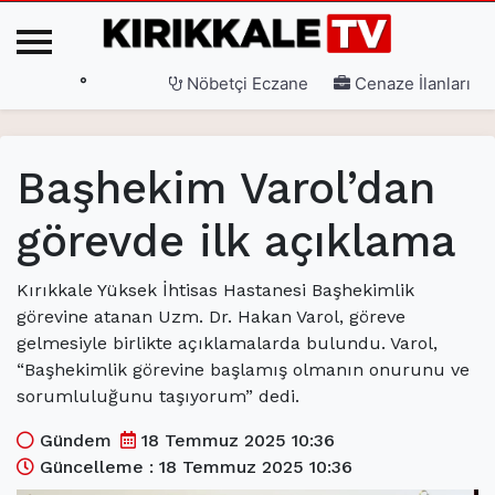
°
Nöbetçi Eczane
Cenaze İlanları
Ana Sayfa
Başhekim Varol’dan
(current)
3. Sayfa
görevde ilk açıklama
(current)
Gündem
(current)
Siyaset
Kırıkkale Yüksek İhtisas Hastanesi Başhekimlik
görevine atanan Uzm. Dr. Hakan Varol, göreve
(current)
Eğitim
gelmesiyle birlikte açıklamalarda bulundu. Varol,
“Başhekimlik görevine başlamış olmanın onurunu ve
(current)
Ekonomi
sorumluluğunu taşıyorum” dedi.
(current)
Spor
Gündem
18 Temmuz 2025 10:36
(current)
Sağlık
Güncelleme : 18 Temmuz 2025 10:36