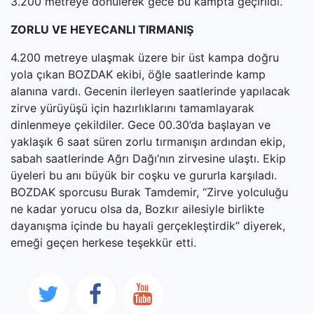
3.200 metreye dönülerek gece bu kampta geçirildi.
ZORLU VE HEYECANLI TIRMANIŞ
4.200 metreye ulaşmak üzere bir üst kampa doğru
yola çıkan BOZDAK ekibi, öğle saatlerinde kamp
alanına vardı. Gecenin ilerleyen saatlerinde yapılacak
zirve yürüyüşü için hazırlıklarını tamamlayarak
dinlenmeye çekildiler. Gece 00.30’da başlayan ve
yaklaşık 6 saat süren zorlu tırmanışın ardından ekip,
sabah saatlerinde Ağrı Dağı’nın zirvesine ulaştı. Ekip
üyeleri bu anı büyük bir coşku ve gururla karşıladı.
BOZDAK sporcusu Burak Tamdemir, “Zirve yolculuğu
ne kadar yorucu olsa da, Bozkır ailesiyle birlikte
dayanışma içinde bu hayali gerçekleştirdik” diyerek,
emeği geçen herkese teşekkür etti.