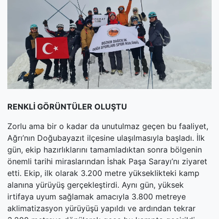
(current)
Kültür Sanat
(current)
Teknoloji
(current)
Özel Haber
(current)
Dünya
(current)
Yerel
RENKLİ GÖRÜNTÜLER OLUŞTU
(current)
İller
Zorlu ama bir o kadar da unutulmaz geçen bu faaliyet,
Ağrı’nın Doğubayazıt ilçesine ulaşılmasıyla başladı. İlk
gün, ekip hazırlıklarını tamamladıktan sonra bölgenin
önemli tarihi miraslarından İshak Paşa Sarayı’nı ziyaret
etti. Ekip, ilk olarak 3.200 metre yükseklikteki kamp
alanına yürüyüş gerçekleştirdi. Aynı gün, yüksek
irtifaya uyum sağlamak amacıyla 3.800 metreye
aklimatizasyon yürüyüşü yapıldı ve ardından tekrar