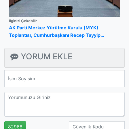
İlginizi Çekebilir
AK Parti Merkez Yürütme Kurulu (MYK)
Toplantısı, Cumhurbaşkanı Recep Tayyip
Erdoğan başkanlığında parti genel merkezinde
başladı.
YORUM EKLE
We'll never share your email with anyone else.
82968