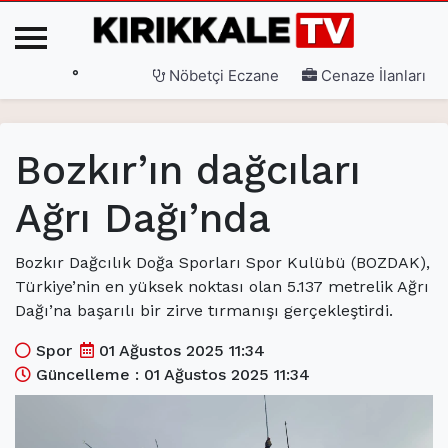
°
Nöbetçi Eczane
Cenaze İlanları
Ana Sayfa
Bozkır’ın dağcıları
(current)
3. Sayfa
Ağrı Dağı’nda
(current)
Gündem
(current)
Siyaset
Bozkır Dağcılık Doğa Sporları Spor Kulübü (BOZDAK),
Türkiye’nin en yüksek noktası olan 5.137 metrelik Ağrı
(current)
Eğitim
Dağı’na başarılı bir zirve tırmanışı gerçekleştirdi.
(current)
Ekonomi
Spor
01 Ağustos 2025 11:34
Güncelleme : 01 Ağustos 2025 11:34
(current)
Spor
(current)
Sağlık