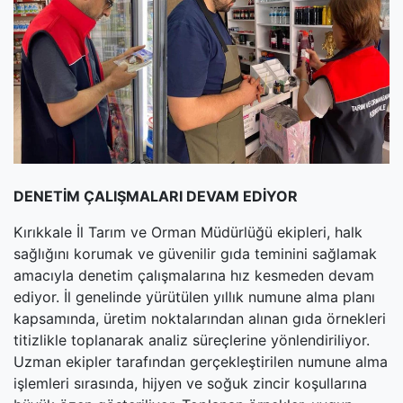
(current)
Kültür Sanat
(current)
Teknoloji
(current)
Özel Haber
(current)
Dünya
(current)
Yerel
DENETİM ÇALIŞMALARI DEVAM EDİYOR
(current)
İller
Kırıkkale İl Tarım ve Orman Müdürlüğü ekipleri, halk
sağlığını korumak ve güvenilir gıda teminini sağlamak
amacıyla denetim çalışmalarına hız kesmeden devam
ediyor. İl genelinde yürütülen yıllık numune alma planı
kapsamında, üretim noktalarından alınan gıda örnekleri
titizlikle toplanarak analiz süreçlerine yönlendiriliyor.
Uzman ekipler tarafından gerçekleştirilen numune alma
işlemleri sırasında, hijyen ve soğuk zincir koşullarına