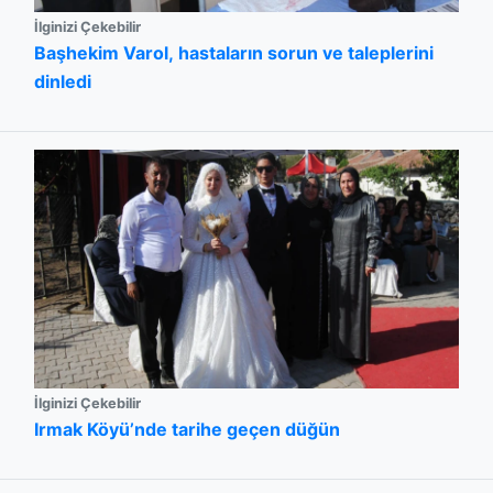
İlginizi Çekebilir
Başhekim Varol, hastaların sorun ve taleplerini
dinledi
İlginizi Çekebilir
Irmak Köyü’nde tarihe geçen düğün