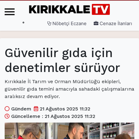
°
Nöbetçi Eczane
Cenaze İlanları
Ana Sayfa
Güvenilir gıda için
(current)
3. Sayfa
denetimler sürüyor
(current)
Gündem
(current)
Siyaset
Kırıkkale İl Tarım ve Orman Müdürlüğü ekipleri,
güvenilir gıda temini amacıyla sahadaki çalışmalarına
(current)
Eğitim
aralıksız devam ediyor.
(current)
Ekonomi
Gündem
21 Ağustos 2025 11:32
Güncelleme : 21 Ağustos 2025 11:32
(current)
Spor
(current)
Sağlık