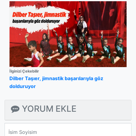
İlginizi Çekebilir
Dilber Taşıer, jimnastik başarılarıyla göz
dolduruyor
YORUM EKLE
We'll never share your email with anyone else.