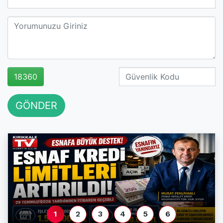
18360
GÖNDER
1
2
3
4
5
6