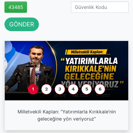
43485
GÖNDER
1
2
3
4
5
6
a
Milletvekili Kaplan: “Yatırımlarla Kırıkkale’nin
geleceğine yön veriyoruz”