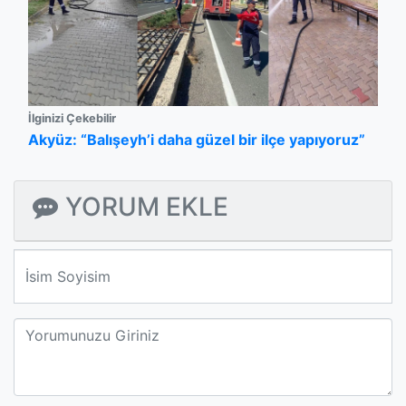
İlginizi Çekebilir
Akyüz: “Balışeyh’i daha güzel bir ilçe yapıyoruz”
YORUM EKLE
We'll never share your email with anyone else.