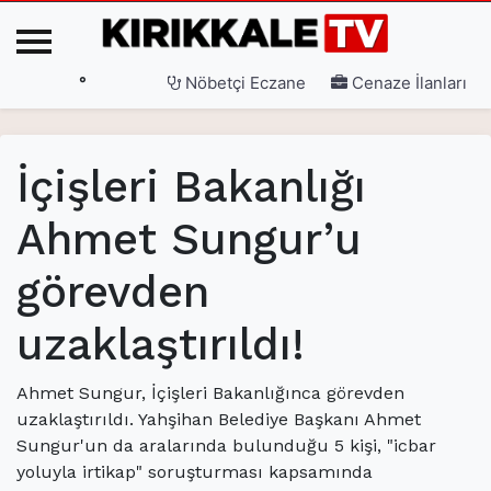
°
Nöbetçi Eczane
Cenaze İlanları
Ana Sayfa
İçişleri Bakanlığı
(current)
3. Sayfa
Ahmet Sungur’u
(current)
Gündem
görevden
(current)
Siyaset
(current)
Eğitim
uzaklaştırıldı!
(current)
Ekonomi
Ahmet Sungur, İçişleri Bakanlığınca görevden
(current)
Spor
uzaklaştırıldı. Yahşihan Belediye Başkanı Ahmet
Sungur'un da aralarında bulunduğu 5 kişi, "icbar
(current)
Sağlık
yoluyla irtikap" soruşturması kapsamında