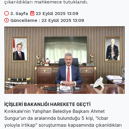
çıkarıldıkları mahkemece tutuklandı.
(current)
Kültür Sanat
3. Sayfa
23 Eylül 2025 13:09
(current)
Teknoloji
Güncelleme : 23 Eylül 2025 13:09
(current)
Özel Haber
(current)
Dünya
(current)
Yerel
(current)
İller
İÇİŞLERİ BAKANLIĞI HAREKETE GEÇTİ
Kırıkkale'nin Yahşihan Belediye Başkanı Ahmet
Sungur'un da aralarında bulunduğu 5 kişi, "icbar
yoluyla irtikap" soruşturması kapsamında çıkarıldıkları