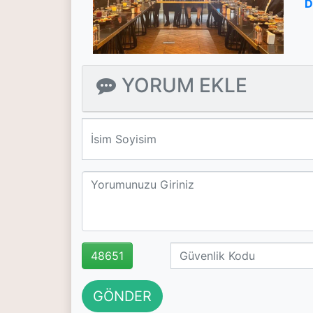
D
YORUM EKLE
We'll never share your email with anyone else.
48651
GÖNDER