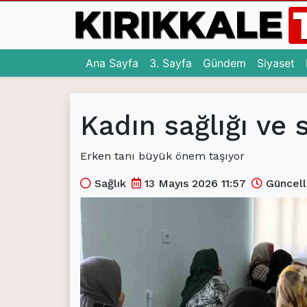
(current)
(current)
(c
Ana Sayfa
3. Sayfa
Gündem
Siyaset
Ana Sayfa
Kadın sağlığı ve s
(current)
3. Sayfa
(current)
Gündem
Erken tanı büyük önem taşıyor
(current)
Siyaset
Sağlık
13 Mayıs 2026 11:57
Güncell
(current)
Eğitim
(current)
Ekonomi
(current)
Spor
(current)
Sağlık