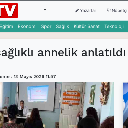
°
Yazarlar
Nöbetçi
urrent)
(current)
(current)
(current)
(current)
(current)
(c
Eğitim
Ekonomi
Spor
Sağlık
Kültür Sanat
Teknoloji
ağlıklı annelik anlatıldı
eme : 13 Mayıs 2026 11:57