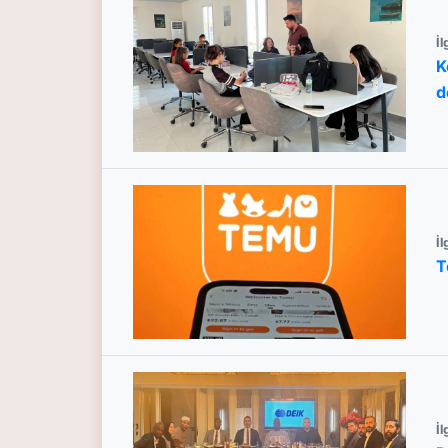
İl
K
d
İl
T
İl