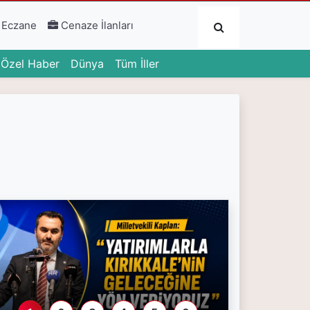
Submit
 Eczane
Cenaze İlanları
urrent)
(current)
(current)
Özel Haber
Dünya
Tüm İller