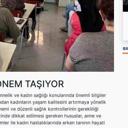
Özgür Özel’in kurduğu Yeni Parti’nin logosu
Kırıkkale'de Kiralar Son Bir Yılda Ne Kadar
tartışma yarattı
Arttı?
SI
ÖNEM TAŞIYOR
nnelik ve kadın sağlığı konularında önemli bilgiler
ından kadınların yaşam kalitesini artırmaya yönelik
nemi ve düzenli sağlık kontrollerinin gerekliliği
ecinde dikkat edilmesi gereken hususlar, anne ve
er ile kadın hastalıklarında erken tanının hayati