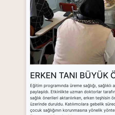
(current)
Kültür Sanat
(current)
Teknoloji
(current)
Özel Haber
(current)
Dünya
(current)
Yerel
(current)
İller
ERKEN TANI BÜYÜK 
Eğitim programında üreme sağlığı, sağlıklı a
paylaşıldı. Etkinlikte uzman doktorlar taraf
sağlık önerileri aktarılırken, erken teşhisin ö
üzerinde duruldu. Katılımcılara gebelik sür
çocuk sağlığının korunmasına yönelik yönteml