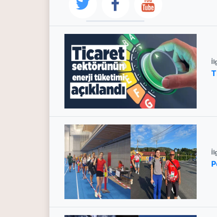
İl
T
İl
P