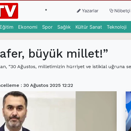
°
Yazarlar
Nöbetçi
urrent)
(current)
(current)
(current)
(current)
(current)
(c
Eğitim
Ekonomi
Spor
Sağlık
Kültür Sanat
Teknoloji
afer, büyük millet!”
lan, “30 Ağustos, milletimizin hürriyet ve istiklal uğruna s
celleme : 30 Ağustos 2025 12:22