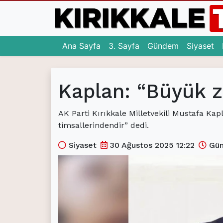
(current)
(current)
(c
Ana Sayfa
3. Sayfa
Gündem
Siyaset
Ana Sayfa
Kaplan: “Büyük z
(current)
3. Sayfa
(current)
Gündem
AK Parti Kırıkkale Milletvekili Mustafa Kap
timsallerindendir” dedi.
(current)
Siyaset
Siyaset
30 Ağustos 2025 12:22
Gün
(current)
Eğitim
(current)
Ekonomi
(current)
Spor
(current)
Sağlık