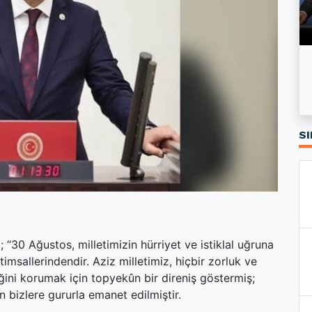
Özgür Özel’in kurduğu Yeni Parti’nin logosu
Kırıkkale'de Kiralar Son Bir Yılda Ne Kadar
tartışma yarattı
Arttı?
SI
 “30 Ağustos, milletimizin hürriyet ve istiklal uğruna
timsallerindendir. Aziz milletimiz, hiçbir zorluk ve
ğini korumak için topyekûn bir direniş göstermiş;
 bizlere gururla emanet edilmiştir.