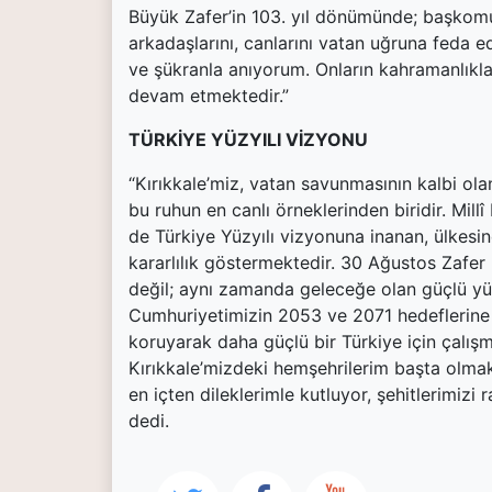
Büyük Zafer’in 103. yıl dönümünde; başkomu
arkadaşlarını, canlarını vatan uğruna feda e
ve şükranla anıyorum. Onların kahramanlıklar
devam etmektedir.”
TÜRKİYE YÜZYILI VİZYONU
“Kırıkkale’miz, vatan savunmasının kalbi olan s
bu ruhun en canlı örneklerinden biridir. Mil
de Türkiye Yüzyılı vizyonuna inanan, ülkesi
kararlılık göstermektedir. 30 Ağustos Zafer 
değil; aynı zamanda geleceğe olan güçlü yü
Cumhuriyetimizin 2053 ve 2071 hedeflerine e
koruyarak daha güçlü bir Türkiye için çalı
Kırıkkale’mizdeki hemşehrilerim başta olmak
en içten dileklerimle kutluyor, şehitlerimizi
dedi.