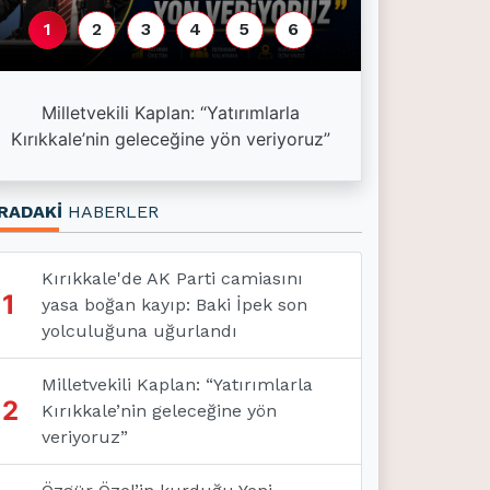
1
2
3
4
5
6
Esnaf kredi l
Milletvekili Kaplan: “Yatırımlarla
kredisi 1,5 mil
Kırıkkale’nin geleceğine yön veriyoruz”
3
RADAKİ
HABERLER
Kırıkkale'de AK Parti camiasını
1
yasa boğan kayıp: Baki İpek son
yolculuğuna uğurlandı
Milletvekili Kaplan: “Yatırımlarla
2
Kırıkkale’nin geleceğine yön
veriyoruz”