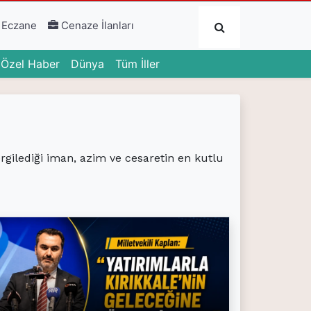
Submit
 Eczane
Cenaze İlanları
urrent)
(current)
(current)
Özel Haber
Dünya
Tüm İller
ergilediği iman, azim ve cesaretin en kutlu