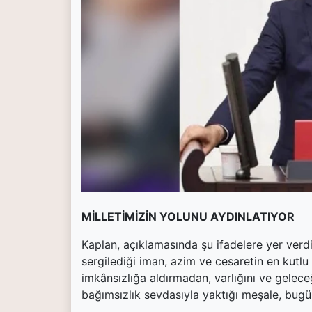
(current)
Kültür Sanat
(current)
Teknoloji
(current)
Özel Haber
(current)
Dünya
(current)
Yerel
(current)
İller
MİLLETİMİZİN YOLUNU AYDINLATIYOR
Kaplan, açıklamasında şu ifadelere yer verdi;
sergilediği iman, azim ve cesaretin en kutlu 
imkânsızlığa aldırmadan, varlığını ve gelece
bağımsızlık sevdasıyla yaktığı meşale, bugün