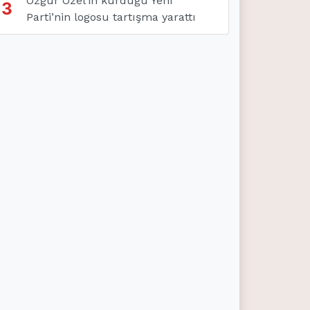
Özgür Özel’in kurduğu Yeni
3
Parti’nin logosu tartışma yarattı