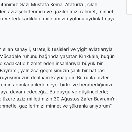
tanımız Gazi Mustafa Kemal Atatürk’ü, silah
den aziz şehitlerimizi ve gazilerimizi rahmet, minnet
ı ve fedakârlıkları, milletimizin yolunu aydınlatmaya
ilah sanayii, stratejik tesisleri ve yiğit evlatlarıyla
lî Mücadele ruhunu bağrında yaşatan Kırıkkale, bugün
ne sadakatle hizmet eden insanlarıyla büyük bir
Bayramı, yalnızca geçmişimizin şanlı bir hatırası
rüyüşümüzün de ilham kaynağıdır. Bu ruhla bizler,
min adımlarla ilerlemeye, birlik ve beraberliğimizi
şmaya devam edeceğiz. Bu duygu ve düşüncelerle;
 üzere aziz milletimizin 30 Ağustos Zafer Bayramı’nı
 rahmetle, gazilerimizi minnet ve şükranla anıyorum”