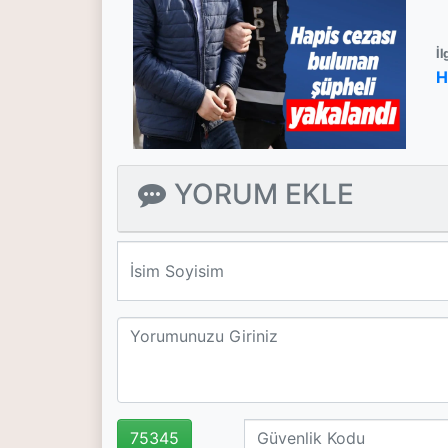
İl
H
YORUM EKLE
We'll never share your email with anyone else.
75345