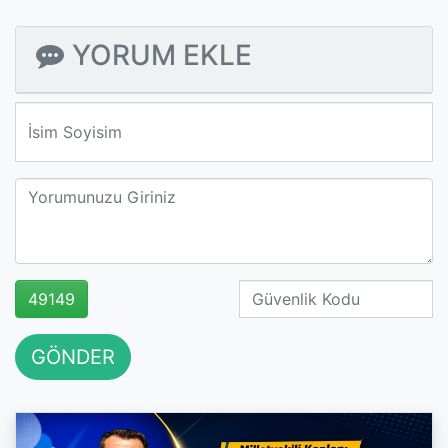
YORUM EKLE
We'll never share your email with anyone else.
49149
GÖNDER