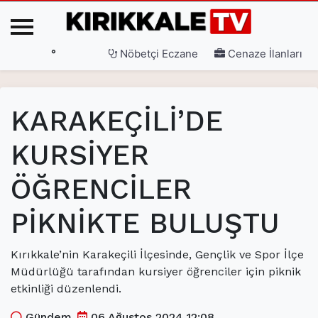
°
Nöbetçi Eczane
Cenaze İlanları
Ana Sayfa
KARAKEÇİLİ’DE
(current)
3. Sayfa
KURSİYER
(current)
Gündem
ÖĞRENCİLER
(current)
Siyaset
(current)
Eğitim
PİKNİKTE BULUŞTU
(current)
Ekonomi
Kırıkkale’nin Karakeçili İlçesinde, Gençlik ve Spor İlçe
(current)
Spor
Müdürlüğü tarafından kursiyer öğrenciler için piknik
etkinliği düzenlendi.
(current)
Sağlık
Gündem
06 Ağustos 2024 12:08