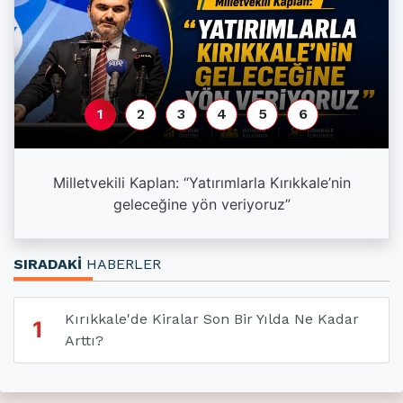
1
2
3
4
5
6
a
Milletvekili Kaplan: “Yatırımlarla Kırıkkale’nin
geleceğine yön veriyoruz”
SIRADAKİ
HABERLER
Kırıkkale'de Kiralar Son Bir Yılda Ne Kadar
1
Arttı?