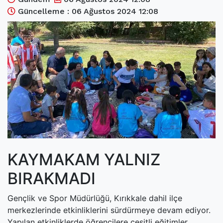
(current)
Kültür Sanat
Güncelleme : 06 Ağustos 2024 12:08
(current)
Teknoloji
(current)
Özel Haber
(current)
Dünya
(current)
Yerel
(current)
İller
KAYMAKAM YALNIZ
BIRAKMADI
Gençlik ve Spor Müdürlüğü, Kırıkkale dahil ilçe
merkezlerinde etkinliklerini sürdürmeye devam ediyor.
Yapılan etkinliklerde öğrencilere çeşitli eğitimler