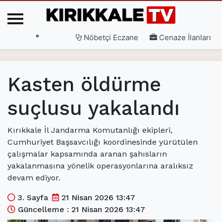
°
Nöbetçi Eczane
Cenaze İlanları
Ana Sayfa
Kasten öldürme
(current)
3. Sayfa
suçlusu yakalandı
(current)
Gündem
(current)
Siyaset
Kırıkkale İl Jandarma Komutanlığı ekipleri,
Cumhuriyet Başsavcılığı koordinesinde yürütülen
(current)
Eğitim
çalışmalar kapsamında aranan şahısların
yakalanmasına yönelik operasyonlarına aralıksız
(current)
Ekonomi
devam ediyor.
(current)
Spor
3. Sayfa
21 Nisan 2026 13:47
(current)
Sağlık
Güncelleme : 21 Nisan 2026 13:47