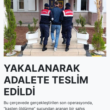
(current)
Kültür Sanat
(current)
Teknoloji
(current)
Özel Haber
(current)
Dünya
(current)
Yerel
(current)
İller
YAKALANARAK
ADALETE TESLİM
EDİLDİ
Bu çerçevede gerçekleştirilen son operasyonda,
“kasten öldürme” suçundan aranan bir şahıs