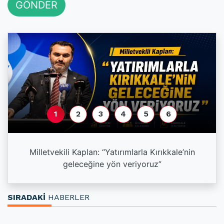
GÖNDER
1
2
3
4
5
6
a
Milletvekili Kaplan: “Yatırımlarla Kırıkkale’nin
geleceğine yön veriyoruz”
SIRADAKİ
HABERLER