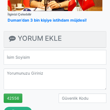
İlginizi Çekebilir
Duman’dan 3 bin kişiye istihdam müjdesi!
YORUM EKLE
We'll never share your email with anyone else.
42556