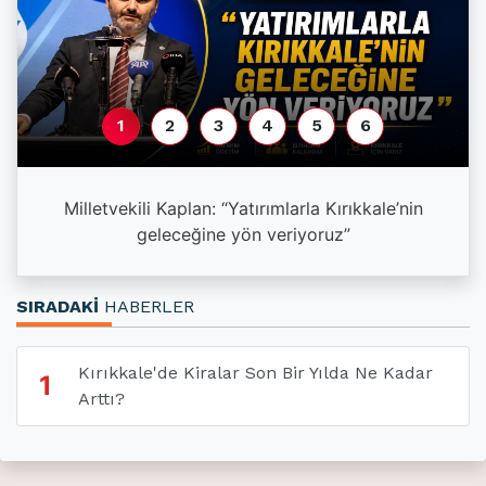
1
2
3
4
5
6
a
Milletvekili Kaplan: “Yatırımlarla Kırıkkale’nin
geleceğine yön veriyoruz”
SIRADAKİ
HABERLER
Kırıkkale'de Kiralar Son Bir Yılda Ne Kadar
1
Arttı?