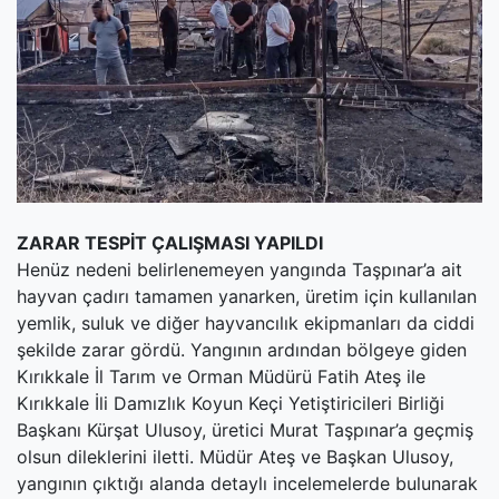
(current)
Kültür Sanat
(current)
Teknoloji
(current)
Özel Haber
(current)
Dünya
(current)
Yerel
ZARAR TESPİT ÇALIŞMASI YAPILDI
Henüz nedeni belirlenemeyen yangında Taşpınar’a ait
(current)
İller
hayvan çadırı tamamen yanarken, üretim için kullanılan
yemlik, suluk ve diğer hayvancılık ekipmanları da ciddi
şekilde zarar gördü. Yangının ardından bölgeye giden
Kırıkkale İl Tarım ve Orman Müdürü Fatih Ateş ile
Kırıkkale İli Damızlık Koyun Keçi Yetiştiricileri Birliği
Başkanı Kürşat Ulusoy, üretici Murat Taşpınar’a geçmiş
olsun dileklerini iletti. Müdür Ateş ve Başkan Ulusoy,
yangının çıktığı alanda detaylı incelemelerde bulunarak