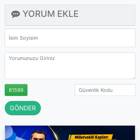
YORUM EKLE
We'll never share your email with anyone else.
81599
GÖNDER