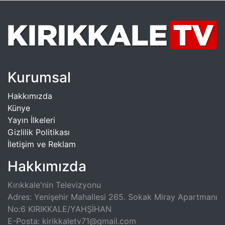
Kurumsal
Hakkımızda
Künye
Yayın İlkeleri
Gizlilik Politikası
İletişim ve Reklam
Hakkımızda
Kırıkkale'nin Televizyonu
Adres: Yenişehir Mahallesi 265. Sokak Miray Apartmanı
No:6 KIRIKKALE/YAHŞİHAN
E-Posta: kirikkaletv71@gmail.com