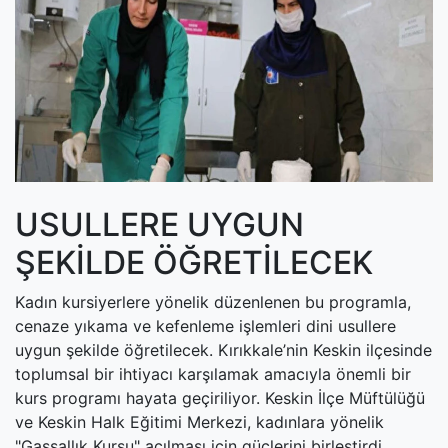
(current)
Kültür Sanat
(current)
Teknoloji
(current)
Özel Haber
(current)
Dünya
(current)
Yerel
USULLERE UYGUN
(current)
İller
ŞEKİLDE ÖĞRETİLECEK
Kadın kursiyerlere yönelik düzenlenen bu programla,
cenaze yıkama ve kefenleme işlemleri dini usullere
uygun şekilde öğretilecek. Kırıkkale’nin Keskin ilçesinde
toplumsal bir ihtiyacı karşılamak amacıyla önemli bir
kurs programı hayata geçiriliyor. Keskin İlçe Müftülüğü
ve Keskin Halk Eğitimi Merkezi, kadınlara yönelik
"Gassallık Kursu" açılması için güçlerini birleştirdi.