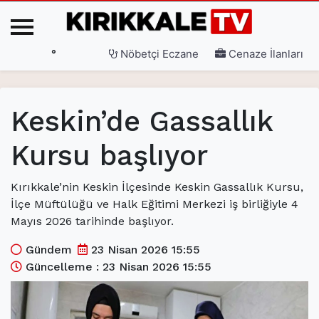
°
Nöbetçi Eczane
Cenaze İlanları
Ana Sayfa
Keskin’de Gassallık
(current)
3. Sayfa
Kursu başlıyor
(current)
Gündem
(current)
Siyaset
Kırıkkale’nin Keskin İlçesinde Keskin Gassallık Kursu,
İlçe Müftülüğü ve Halk Eğitimi Merkezi iş birliğiyle 4
(current)
Eğitim
Mayıs 2026 tarihinde başlıyor.
(current)
Ekonomi
Gündem
23 Nisan 2026 15:55
Güncelleme : 23 Nisan 2026 15:55
(current)
Spor
(current)
Sağlık