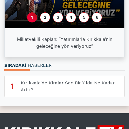
1
2
3
4
5
6
a
Milletvekili Kaplan: “Yatırımlarla Kırıkkale’nin
geleceğine yön veriyoruz”
SIRADAKİ
HABERLER
Kırıkkale'de Kiralar Son Bir Yılda Ne Kadar
1
Arttı?