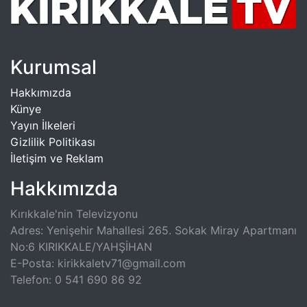
Kurumsal
Hakkımızda
Künye
Yayın İlkeleri
Gizlilik Politikası
İletişim ve Reklam
Hakkımızda
Kırıkkale'nin Televizyonu
Adres: Yenişehir Mahallesi 265. Sokak Miray Apartmanı
No:6 KIRIKKALE/YAHŞİHAN
E-Posta: kirikkaletv71@gmail.com
Telefon: 0 541 690 86 92