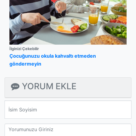
İlginizi Çekebilir
Çocuğunuzu okula kahvaltı etmeden
göndermeyin
YORUM EKLE
We'll never share your email with anyone else.