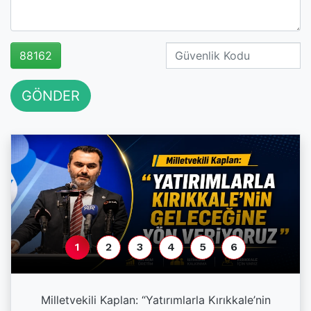
88162
GÖNDER
1
2
3
4
5
6
a
Milletvekili Kaplan: “Yatırımlarla Kırıkkale’nin