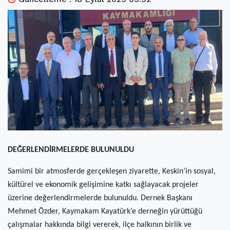
(current)
Kültür Sanat
(current)
Teknoloji
(current)
Özel Haber
(current)
Dünya
(current)
Yerel
(current)
İller
DEĞERLENDİRMELERDE BULUNULDU
Samimi bir atmosferde gerçekleşen ziyarette, Keskin’in sosyal,
kültürel ve ekonomik gelişimine katkı sağlayacak projeler
üzerine değerlendirmelerde bulunuldu. Dernek Başkanı
Mehmet Özder, Kaymakam Kayatürk’e derneğin yürüttüğü
çalışmalar hakkında bilgi vererek, ilçe halkının birlik ve