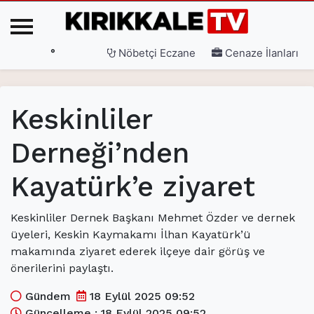
°
Nöbetçi Eczane
Cenaze İlanları
Ana Sayfa
Keskinliler
(current)
3. Sayfa
Derneği’nden
(current)
Gündem
Kayatürk’e ziyaret
(current)
Siyaset
(current)
Eğitim
Keskinliler Dernek Başkanı Mehmet Özder ve dernek
üyeleri, Keskin Kaymakamı İlhan Kayatürk’ü
(current)
Ekonomi
makamında ziyaret ederek ilçeye dair görüş ve
(current)
Spor
önerilerini paylaştı.
(current)
Sağlık
Gündem
18 Eylül 2025 09:52
Güncelleme : 18 Eylül 2025 09:52