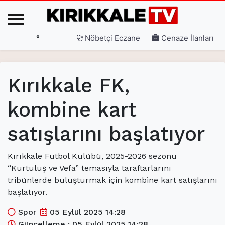
°
Nöbetçi Eczane
Cenaze İlanları
Ana Sayfa
Kırıkkale FK,
(current)
3. Sayfa
kombine kart
(current)
Gündem
satışlarını başlatıyor
(current)
Siyaset
(current)
Eğitim
Kırıkkale Futbol Kulübü, 2025-2026 sezonu
“Kurtuluş ve Vefa” temasıyla taraftarlarını
(current)
Ekonomi
tribünlerde buluşturmak için kombine kart satışlarını
(current)
Spor
başlatıyor.
(current)
Sağlık
Spor
05 Eylül 2025 14:28
Güncelleme : 05 Eylül 2025 14:28