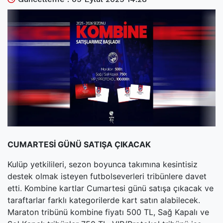
(current)
Kültür Sanat
(current)
Teknoloji
(current)
Özel Haber
(current)
Dünya
(current)
Yerel
(current)
İller
CUMARTESİ GÜNÜ SATIŞA ÇIKACAK
Kulüp yetkilileri, sezon boyunca takımına kesintisiz
destek olmak isteyen futbolseverleri tribünlere davet
etti. Kombine kartlar Cumartesi günü satışa çıkacak ve
taraftarlar farklı kategorilerde kart satın alabilecek.
Maraton tribünü kombine fiyatı 500 TL, Sağ Kapalı ve