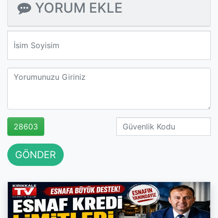
YORUM EKLE
We'll never share your email with anyone else.
28603
GÖNDER