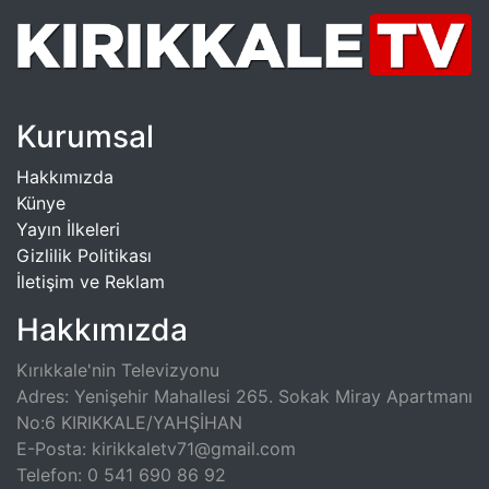
Kurumsal
Hakkımızda
Künye
Yayın İlkeleri
Gizlilik Politikası
İletişim ve Reklam
Hakkımızda
Kırıkkale'nin Televizyonu
Adres: Yenişehir Mahallesi 265. Sokak Miray Apartmanı
No:6 KIRIKKALE/YAHŞİHAN
E-Posta: kirikkaletv71@gmail.com
Telefon: 0 541 690 86 92