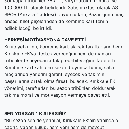
Sol Kapalı tribünler 750 TL, VIP/Protokol tribünü ise
100.000 TL olarak belirlendi. Satış noktası olarak AS
SPOR (Ankara Caddesi) duyurulurken, Pazar günü maç
öncesi bilet gişelerinden de kombine kart temin
edilebileceği belirtildi.
HERKESİ MOTİVASYONA DAVE ETTİ
Kulüp yetkilileri, kombine kart alacak taraftarların hem
Kırıkkale FK’ya destek vereceğini hem de maçları
tribünlerde heyecanla takip edebileceğini ifade etti.
Kombine kart sahipleri sezon boyunca tüm iç saha
maçlarında yerlerini garantileyecek ve takımın
başarılarına ortak olma fırsatı bulacak. Kırıkkale FK
yönetimi, taraftarları bu sezon tribünleri doldurarak
takıma moral ve motivasyon vermeye davet etti.
SEN YOKSAN 1 KİŞİ EKSİĞİZ
“Bu sezon sen de yerini al, Kırıkkale FK’nın yanında ol!”
çağrısı yapan kulüp, hem yeni hem de mevcut