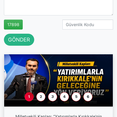
17898
GÖNDER
1
2
3
4
5
6
a
Milletvekili Kaplan: “Yatırımlarla Kırıkkale’nin