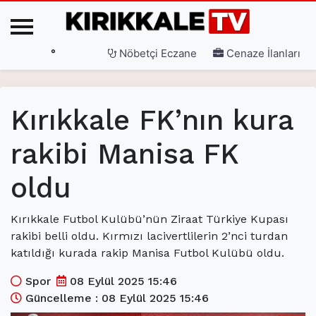
°
Nöbetçi Eczane
Cenaze İlanları
Ana Sayfa
Kırıkkale FK’nın kura
(current)
3. Sayfa
rakibi Manisa FK
(current)
Gündem
oldu
(current)
Siyaset
(current)
Eğitim
Kırıkkale Futbol Kulübü’nün Ziraat Türkiye Kupası
rakibi belli oldu. Kırmızı lacivertlilerin 2’nci turdan
(current)
Ekonomi
katıldığı kurada rakip Manisa Futbol Kulübü oldu.
(current)
Spor
Spor
08 Eylül 2025 15:46
(current)
Sağlık
Güncelleme : 08 Eylül 2025 15:46