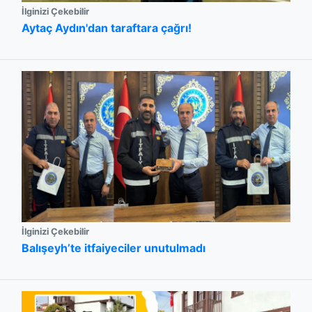
İlginizi Çekebilir
Aytaç Aydın'dan taraftara çağrı!
İlginizi Çekebilir
Balışeyh’te itfaiyeciler unutulmadı