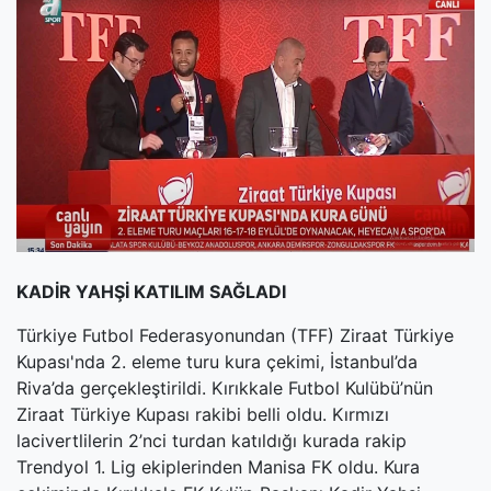
(current)
Kültür Sanat
(current)
Teknoloji
(current)
Özel Haber
(current)
Dünya
(current)
Yerel
(current)
İller
KADİR YAHŞİ KATILIM SAĞLADI
Türkiye Futbol Federasyonundan (TFF) Ziraat Türkiye
Kupası'nda 2. eleme turu kura çekimi, İstanbul’da
Riva’da gerçekleştirildi. Kırıkkale Futbol Kulübü’nün
Ziraat Türkiye Kupası rakibi belli oldu. Kırmızı
lacivertlilerin 2’nci turdan katıldığı kurada rakip
Trendyol 1. Lig ekiplerinden Manisa FK oldu. Kura