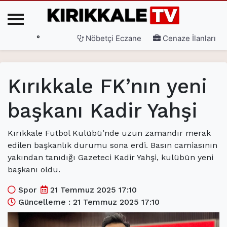
°
Nöbetçi Eczane
Cenaze İlanları
Ana Sayfa
Kırıkkale FK’nın yeni
(current)
3. Sayfa
başkanı Kadir Yahşi
(current)
Gündem
(current)
Siyaset
Kırıkkale Futbol Kulübü’nde uzun zamandır merak
edilen başkanlık durumu sona erdi. Basın camiasının
(current)
Eğitim
yakından tanıdığı Gazeteci Kadir Yahşi, kulübün yeni
başkanı oldu.
(current)
Ekonomi
Spor
21 Temmuz 2025 17:10
(current)
Spor
Güncelleme : 21 Temmuz 2025 17:10
(current)
Sağlık