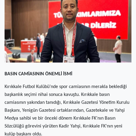
(current)
Kültür Sanat
(current)
Teknoloji
(current)
Özel Haber
(current)
Dünya
(current)
Yerel
BASIN CAMİASININ ÖNEMLİ İSMİ
(current)
İller
Kırıkkale Futbol Kulübü’nde spor camiasının merakla beklediği
başkanlık seçimi nihai sonuca kavuştu. Kırıkkale basın
camiasının yakından tanıdığı, Kırıkkale Gazetesi Yönetim Kurulu
Başkanı, Yenigün Gazetesi ortaklarından, Gazetekale ve Yahşi
Medya sahibi ve bir önceki dönem Kırıkkale FK’nın Basın
Sözcülüğü görevini yürüten Kadir Yahşi, Kırıkkale FK’nın yeni
kulüp başkanı oldu.