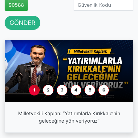
90588
GÖNDER
1
2
3
4
5
6
a
Milletvekili Kaplan: “Yatırımlarla Kırıkkale’nin
geleceğine yön veriyoruz”