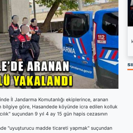
Milletvekili Kaplan: “Yatırımlarla
ORZAX halka arz oluyor
Kırıkkale’nin geleceğine yön veriyoruz”
SI
inde İl Jandarma Komutanlığı ekiplerince, aranan
en bilgiye göre, Hasandede köyünde icra edilen kolluk
rıcılık" suçundan 9 yıl 4 ay 15 gün hapis cezasının
erinde "uyuşturucu madde ticareti yapmak" suçundan