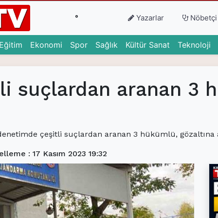
°
Yazarlar
Nöbetçi
urrent)
(current)
(current)
(current)
(current)
(current)
(c
Eğitim
Ekonomi
Spor
Sağlık
Kültür Sanat
Teknoloji
itli suçlardan aranan 3
denetimde çeşitli suçlardan aranan 3 hükümlü, gözaltına a
lleme : 17 Kasım 2023 19:32