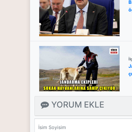
B
ö
g
İl
J
ç
YORUM EKLE
We'll never share your email with anyone else.