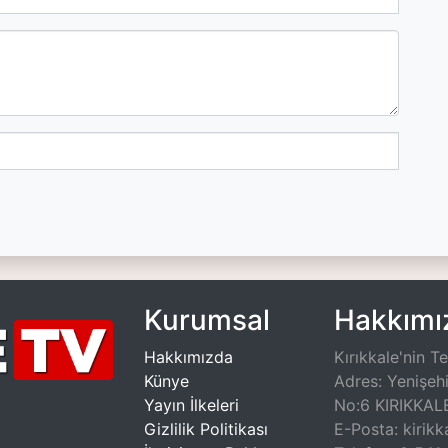
Kurumsal
Hakkımı
Hakkımızda
Kırıkkale'nin T
Künye
Adres: Yenişeh
Yayın İlkeleri
No:6 KIRIKKA
Gizlilik Politikası
E-Posta: kirik