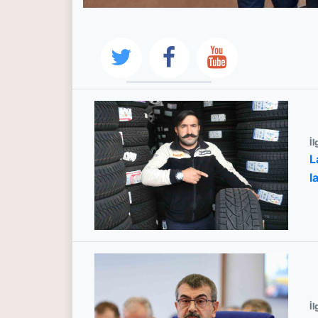
İl
L
l
İl