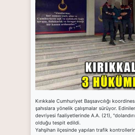
(current)
Kültür Sanat
(current)
Teknoloji
(current)
Özel Haber
(current)
Dünya
(current)
Yerel
(current)
İller
Kırıkkale Cumhuriyet Başsavcılığı koordines
şahıslara yönelik çalışmalar sürüyor. Edinil
devriyesi faaliyetlerinde A.A. (21), "dolandı
olduğu tespit edildi.
Yahşihan ilçesinde yapılan trafik kontroll