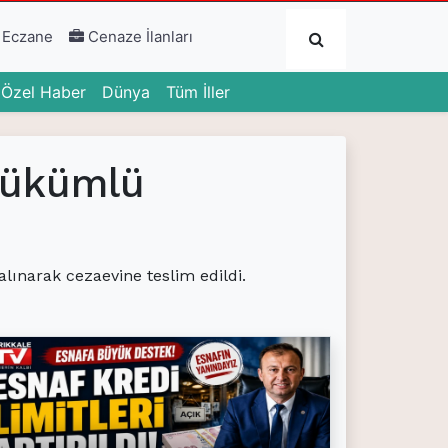
Submit
 Eczane
Cenaze İlanları
urrent)
(current)
(current)
Özel Haber
Dünya
Tüm İller
 hükümlü
lınarak cezaevine teslim edildi.