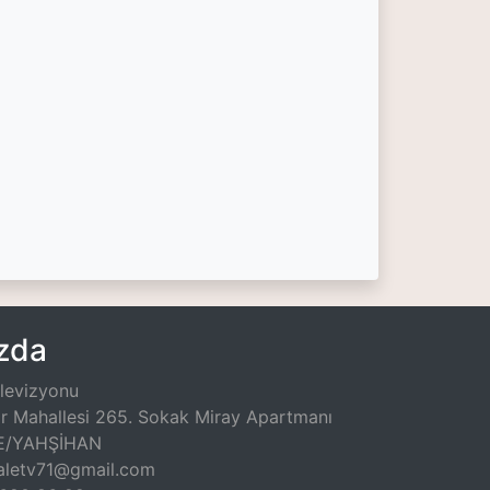
zda
elevizyonu
ir Mahallesi 265. Sokak Miray Apartmanı
LE/YAHŞİHAN
kaletv71@gmail.com