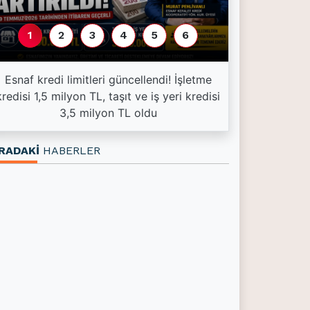
1
2
3
4
5
6
Esnaf kredi limitleri güncellendi! İşletme
Kırıkkale'de 
kredisi 1,5 milyon TL, taşıt ve iş yeri kredisi
kayıp: Baki İ
3,5 milyon TL oldu
RADAKİ
HABERLER