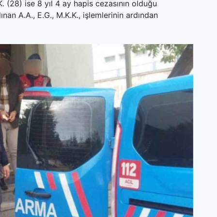
K. (28) ise 8 yıl 4 ay hapis cezasının olduğu
ınan A.A., E.G., M.K.K., işlemlerinin ardından