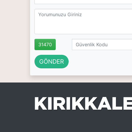
31470
GÖNDER