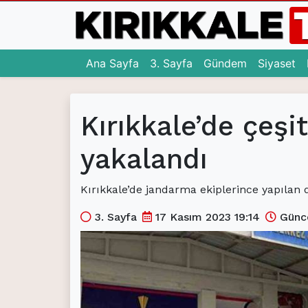
(current)
(current)
(c
Ana Sayfa
3. Sayfa
Gündem
Siyaset
Ana Sayfa
Kırıkkale’de çeş
(current)
3. Sayfa
(current)
yakalandı
Gündem
(current)
Siyaset
Kırıkkale’de jandarma ekiplerince yapılan 
(current)
Eğitim
3. Sayfa
17 Kasım 2023 19:14
Günce
(current)
Ekonomi
(current)
Spor
(current)
Sağlık