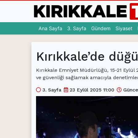
(current)
(current)
(c
Ana Sayfa
3. Sayfa
Gündem
Siyaset
Ana Sayfa
Kırıkkale’de düğü
(current)
3. Sayfa
(current)
Gündem
Kırıkkale Emniyet Müdürlüğü, 15-21 Eylül 2
ve güvenliği sağlamak amacıyla denetimler 
(current)
Siyaset
3. Sayfa
23 Eylül 2025 11:00
Güncel
(current)
Eğitim
(current)
Ekonomi
(current)
Spor
(current)
Sağlık