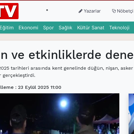
°
Yazarlar
Nöbetçi
urrent)
(current)
(current)
(current)
(current)
(current)
(c
Eğitim
Ekonomi
Spor
Sağlık
Kültür Sanat
Teknoloji
n ve etkinliklerde dene
025 tarihleri arasında kent genelinde düğün, nişan, asker
gerçekleştirdi.
leme : 23 Eylül 2025 11:00