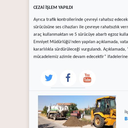
CEZAİ İŞLEM YAPILDI
Ayrıca trafik kontrollerinde çevreyi rahatsız edece
sürücüsüne ses cihazları ile çevreye rahatsızlık ver
araç kullanmaktan ve 5 sürücüye abartı egzoz kulla
Emniyet Müdürlüğü’nden yapılan açıklamada, vatand
kararlılıkla sürdürüleceği vurgulandı. Açıklamada
mücadelemiz azimle devam edecektir” ifadelerine y
İl
B