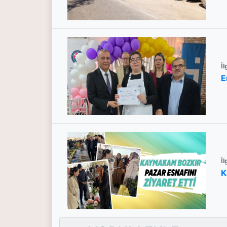
İl
E
İl
K