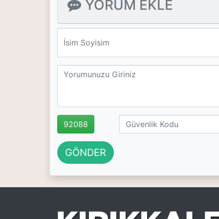
YORUM EKLE
We'll never share your email with anyone else.
92088
GÖNDER