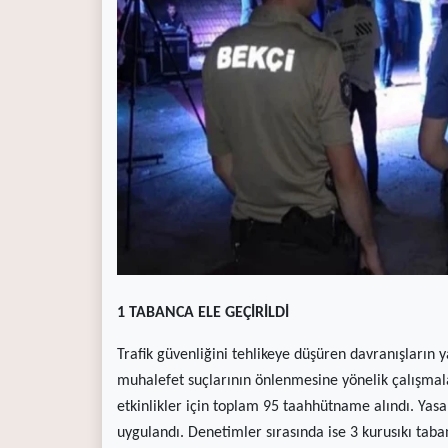
(current)
Kültür Sanat
(current)
Teknoloji
(current)
Özel Haber
(current)
Dünya
(current)
Yerel
(current)
İller
1 TABANCA ELE GEÇİRİLDİ
Trafik güvenliğini tehlikeye düşüren davranışların y
muhalefet suçlarının önlenmesine yönelik çalışma
etkinlikler için toplam 95 taahhütname alındı. Yasal
uygulandı. Denetimler sırasında ise 3 kurusıkı taba