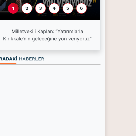
1
2
3
4
5
6
Esnaf kredi l
Milletvekili Kaplan: “Yatırımlarla
kredisi 1,5 mil
Kırıkkale’nin geleceğine yön veriyoruz”
3
RADAKİ
HABERLER