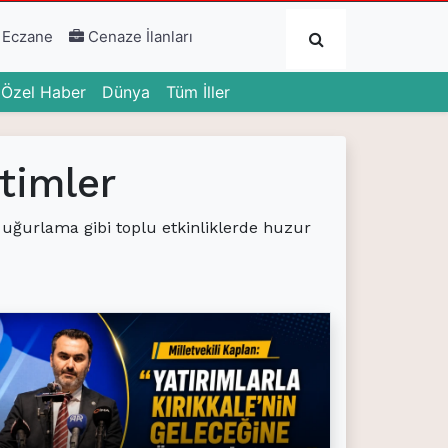
Submit
 Eczane
Cenaze İlanları
urrent)
(current)
(current)
Özel Haber
Dünya
Tüm İller
timler
 uğurlama gibi toplu etkinliklerde huzur