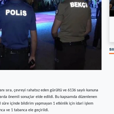
Özgür Özel’in kurduğu Yeni Parti’nin logosu
Kırıkkale'de Kiralar Son Bir Yılda Ne Kadar
tartışma yarattı
Arttı?
SI
anı sıra, çevreyi rahatsız eden gürültü ve 6136 sayılı kanuna
larda önemli sonuçlar elde edildi. Bu kapsamda düzenlenen
 süre içinde bildirim yapmayan 1 etkinlik için idari işlem
nca ve 1 tabanca ele geçirildi.