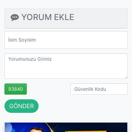
YORUM EKLE
We'll never share your email with anyone else.
93840
GÖNDER