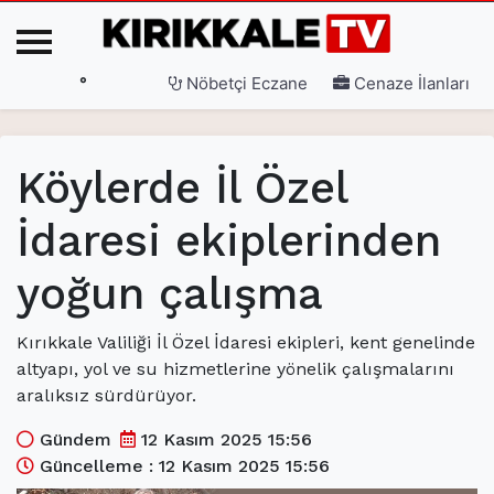
°
Nöbetçi Eczane
Cenaze İlanları
Ana Sayfa
Köylerde İl Özel
(current)
3. Sayfa
İdaresi ekiplerinden
(current)
Gündem
yoğun çalışma
(current)
Siyaset
(current)
Eğitim
Kırıkkale Valiliği İl Özel İdaresi ekipleri, kent genelinde
altyapı, yol ve su hizmetlerine yönelik çalışmalarını
(current)
Ekonomi
aralıksız sürdürüyor.
(current)
Spor
Gündem
12 Kasım 2025 15:56
(current)
Sağlık
Güncelleme : 12 Kasım 2025 15:56