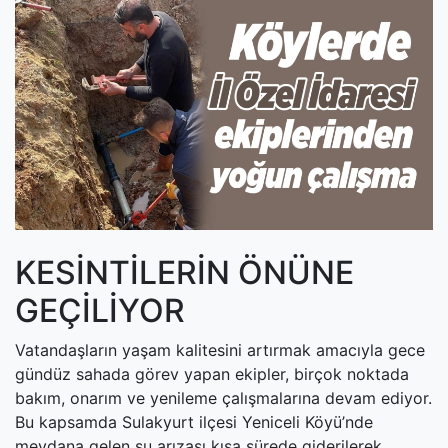
(current)
Kültür Sanat
(current)
Teknoloji
(current)
Özel Haber
(current)
Dünya
(current)
Yerel
(current)
İller
KESİNTİLERİN ÖNÜNE
GEÇİLİYOR
Vatandaşların yaşam kalitesini artırmak amacıyla gece
gündüz sahada görev yapan ekipler, birçok noktada
bakım, onarım ve yenileme çalışmalarına devam ediyor.
Bu kapsamda Sulakyurt ilçesi Yeniceli Köyü’nde
meydana gelen su arızası kısa sürede giderilerek