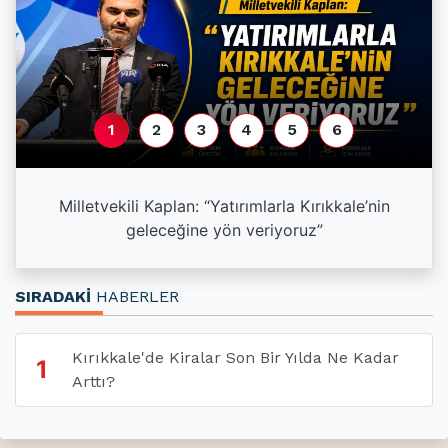
1
2
3
4
5
6
a
Milletvekili Kaplan: “Yatırımlarla Kırıkkale’nin
geleceğine yön veriyoruz”
SIRADAKİ
HABERLER
Kırıkkale'de Kiralar Son Bir Yılda Ne Kadar
1
Arttı?