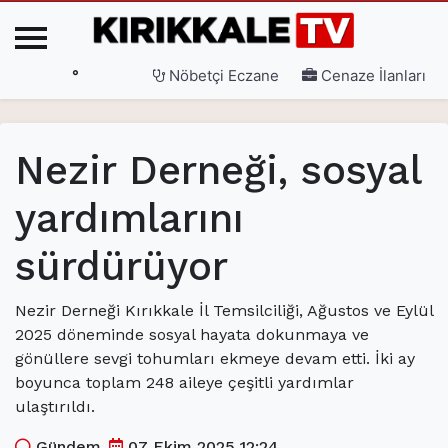
°
Nöbetçi Eczane
Cenaze İlanları
Ana Sayfa
Nezir Derneği, sosyal
(current)
3. Sayfa
yardımlarını
(current)
Gündem
sürdürüyor
(current)
Siyaset
(current)
Eğitim
Nezir Derneği Kırıkkale İl Temsilciliği, Ağustos ve Eylül
2025 döneminde sosyal hayata dokunmaya ve
(current)
Ekonomi
gönüllere sevgi tohumları ekmeye devam etti. İki ay
(current)
Spor
boyunca toplam 248 aileye çeşitli yardımlar
ulaştırıldı.
(current)
Sağlık
Gündem
07 Ekim 2025 12:24