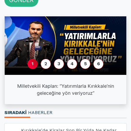
1
2
3
4
5
6
a
Milletvekili Kaplan: “Yatırımlarla Kırıkkale’nin
geleceğine yön veriyoruz”
SIRADAKİ
HABERLER
Kırıkkale'de Kiralar Son Bir Yılda Ne Kadar