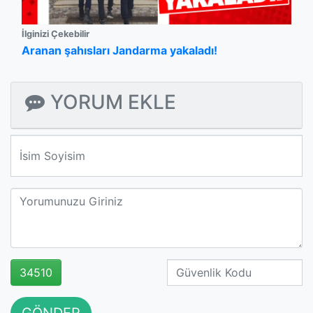
İlginizi Çekebilir
Aranan şahısları Jandarma yakaladı!
YORUM EKLE
We'll never share your email with anyone else.
34510
GÖNDER