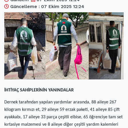
(current)
Kültür Sanat
Güncelleme : 07 Ekim 2025 12:24
(current)
Teknoloji
(current)
Özel Haber
(current)
Dünya
(current)
Yerel
(current)
İller
İHTİYAÇ SAHİPLERİNİN YANINDALAR
Dernek tarafından yapılan yardımlar arasında, 88 aileye 267
kilogram kırmızı et, 29 aileye 59 erzak paketi, 41 aileye 85 çift
ayakkabı, 17 aileye 33 parça çeşitli elbise, 65 öğrenciye tam set
kırtasiye malzemesi ve 8 aileye diğer çeşitli yardım kalemleri