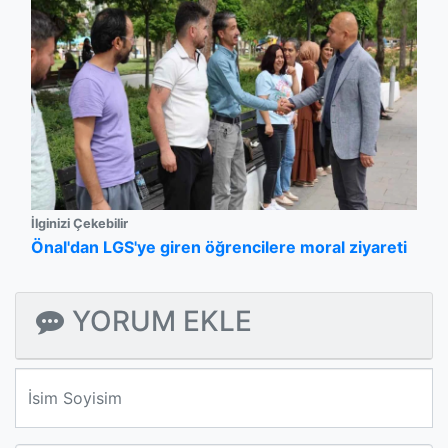
İlginizi Çekebilir
Önal'dan LGS'ye giren öğrencilere moral ziyareti
YORUM EKLE
We'll never share your email with anyone else.