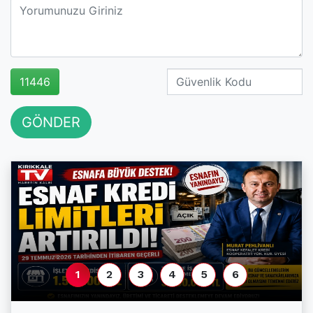
11446
GÖNDER
1
2
3
4
5
6