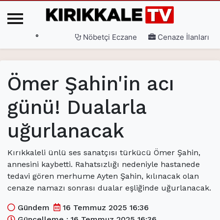
°
Nöbetçi Eczane
Cenaze İlanları
Ana Sayfa
Ömer Şahin'in acı
(current)
3. Sayfa
günü! Dualarla
(current)
Gündem
uğurlanacak
(current)
Siyaset
(current)
Eğitim
Kırıkkaleli ünlü ses sanatçısı türkücü Ömer Şahin,
annesini kaybetti. Rahatsızlığı nedeniyle hastanede
(current)
Ekonomi
tedavi gören merhume Ayten Şahin, kılınacak olan
(current)
Spor
cenaze namazı sonrası dualar eşliğinde uğurlanacak.
(current)
Sağlık
Gündem
16 Temmuz 2025 16:36
Güncelleme : 16 Temmuz 2025 16:36