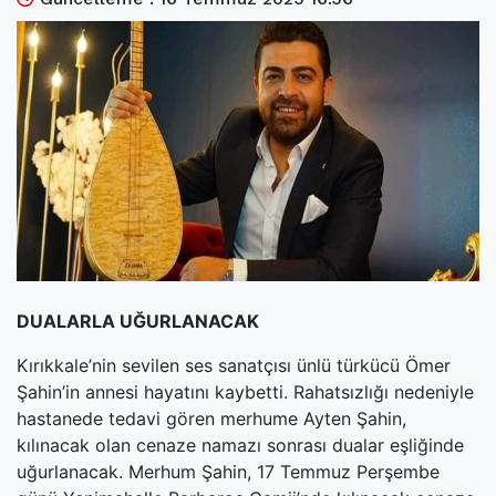
(current)
Kültür Sanat
(current)
Teknoloji
(current)
Özel Haber
(current)
Dünya
(current)
Yerel
(current)
İller
DUALARLA UĞURLANACAK
Kırıkkale’nin sevilen ses sanatçısı ünlü türkücü Ömer
Şahin’in annesi hayatını kaybetti. Rahatsızlığı nedeniyle
hastanede tedavi gören merhume Ayten Şahin,
kılınacak olan cenaze namazı sonrası dualar eşliğinde
uğurlanacak. Merhum Şahin, 17 Temmuz Perşembe