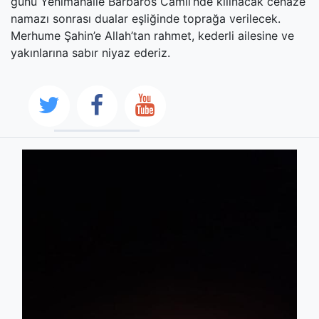
günü Yenimahalle Barbaros Camii’nde kılınacak cenaze
namazı sonrası dualar eşliğinde toprağa verilecek.
Merhume Şahin’e Allah’tan rahmet, kederli ailesine ve
yakınlarına sabır niyaz ederiz.