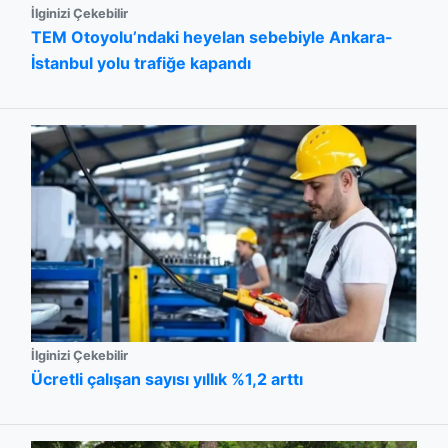
İlginizi Çekebilir
TEM Otoyolu’ndaki heyelan sebebiyle Ankara-
İstanbul yolu trafiğe kapandı
İlginizi Çekebilir
Ücretli çalışan sayısı yıllık %1,2 arttı