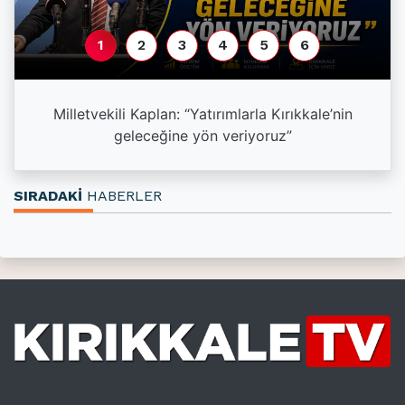
1
2
3
4
5
6
a
Milletvekili Kaplan: “Yatırımlarla Kırıkkale’nin
geleceğine yön veriyoruz”
SIRADAKİ
HABERLER