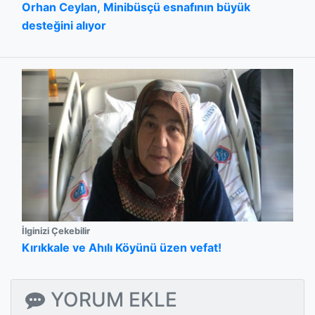
Orhan Ceylan, Minibüsçü esnafının büyük
desteğini alıyor
İlginizi Çekebilir
Kırıkkale ve Ahılı Köyünü üzen vefat!
YORUM EKLE