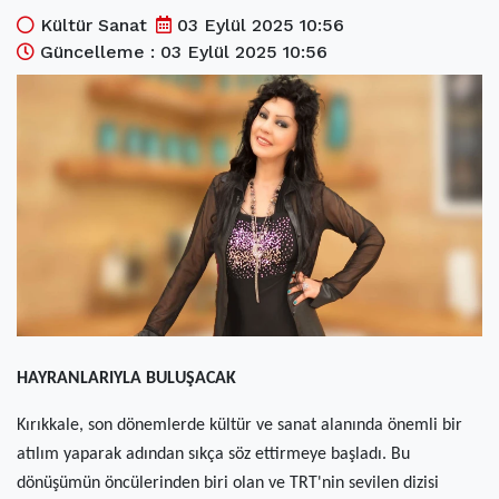
(current)
Kültür Sanat
Kültür Sanat
03 Eylül 2025 10:56
Güncelleme : 03 Eylül 2025 10:56
(current)
Teknoloji
(current)
Özel Haber
(current)
Dünya
(current)
Yerel
(current)
İller
HAYRANLARIYLA BULUŞACAK
Kırıkkale, son dönemlerde kültür ve sanat alanında önemli bir
atılım yaparak adından sıkça söz ettirmeye başladı. Bu
dönüşümün öncülerinden biri olan ve TRT'nin sevilen dizisi