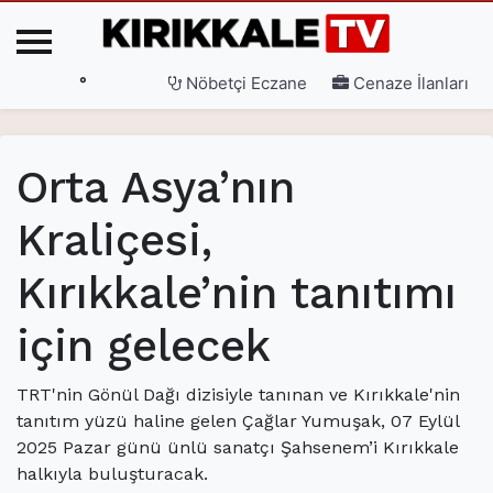
°
Nöbetçi Eczane
Cenaze İlanları
Ana Sayfa
Orta Asya’nın
(current)
3. Sayfa
Kraliçesi,
(current)
Gündem
Kırıkkale’nin tanıtımı
(current)
Siyaset
(current)
Eğitim
için gelecek
(current)
Ekonomi
TRT'nin Gönül Dağı dizisiyle tanınan ve Kırıkkale'nin
(current)
Spor
tanıtım yüzü haline gelen Çağlar Yumuşak, 07 Eylül
2025 Pazar günü ünlü sanatçı Şahsenem’i Kırıkkale
(current)
Sağlık
halkıyla buluşturacak.