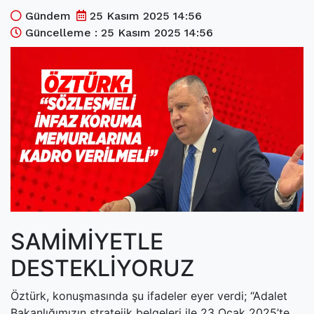
(current)
Kültür Sanat
Gündem
25 Kasım 2025 14:56
Güncelleme : 25 Kasım 2025 14:56
(current)
Teknoloji
(current)
Özel Haber
(current)
Dünya
(current)
Yerel
(current)
İller
SAMİMİYETLE
DESTEKLİYORUZ
Öztürk, konuşmasında şu ifadeler eyer verdi; “Adalet
Bakanlığımızın stratejik belgeleri ile 23 Ocak 2025’te