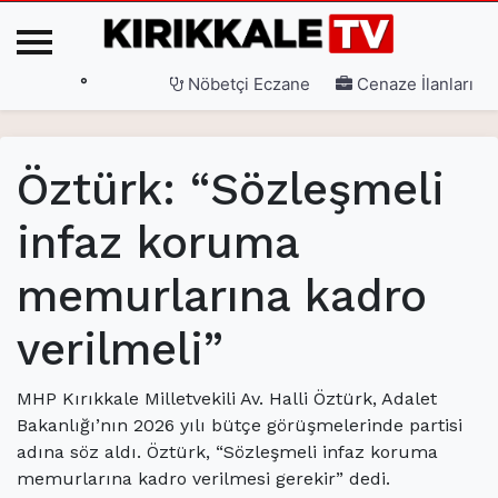
°
Nöbetçi Eczane
Cenaze İlanları
Ana Sayfa
Öztürk: “Sözleşmeli
(current)
3. Sayfa
infaz koruma
(current)
Gündem
memurlarına kadro
(current)
Siyaset
(current)
Eğitim
verilmeli”
(current)
Ekonomi
MHP Kırıkkale Milletvekili Av. Halli Öztürk, Adalet
(current)
Spor
Bakanlığı’nın 2026 yılı bütçe görüşmelerinde partisi
adına söz aldı. Öztürk, “Sözleşmeli infaz koruma
(current)
Sağlık
memurlarına kadro verilmesi gerekir” dedi.