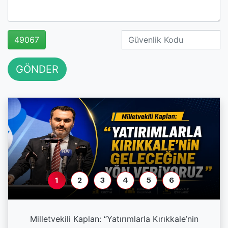
49067
GÖNDER
1
2
3
4
5
6
a
Milletvekili Kaplan: “Yatırımlarla Kırıkkale’nin