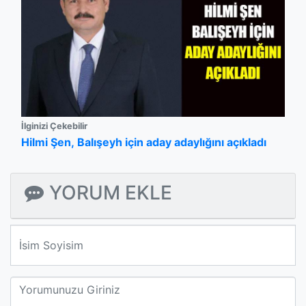
İlginizi Çekebilir
Hilmi Şen, Balışeyh için aday adaylığını açıkladı
YORUM EKLE
We'll never share your email with anyone else.