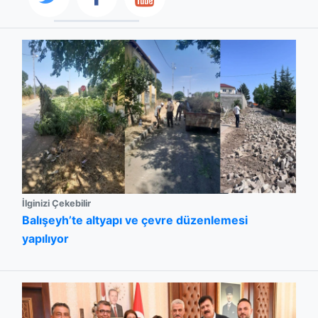
İlginizi Çekebilir
Balışeyh’te altyapı ve çevre düzenlemesi
yapılıyor