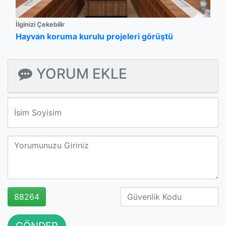
İlginizi Çekebilir
Hayvan koruma kurulu projeleri görüştü
YORUM EKLE
We'll never share your email with anyone else.
88264