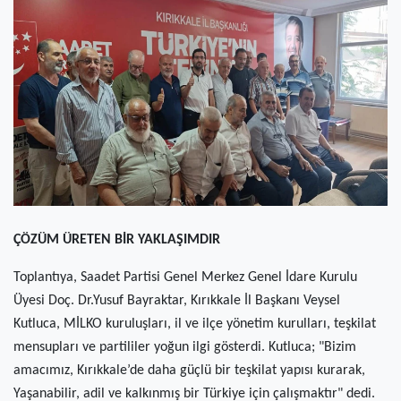
(current)
Kültür Sanat
(current)
Teknoloji
(current)
Özel Haber
(current)
Dünya
(current)
Yerel
(current)
İller
ÇÖZÜM ÜRETEN BİR YAKLAŞIMDIR
Toplantıya, Saadet Partisi Genel Merkez Genel İdare Kurulu
Üyesi Doç. Dr.Yusuf Bayraktar, Kırıkkale İl Başkanı Veysel
Kutluca, MİLKO kuruluşları, il ve ilçe yönetim kurulları, teşkilat
mensupları ve partililer yoğun ilgi gösterdi. Kutluca; "Bizim
amacımız, Kırıkkale’de daha güçlü bir teşkilat yapısı kurarak,
Yaşanabilir, adil ve kalkınmış bir Türkiye için çalışmaktır" dedi.