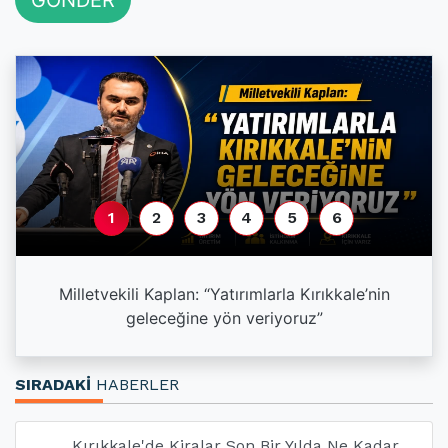
GÖNDER
1
2
3
4
5
6
a
Milletvekili Kaplan: “Yatırımlarla Kırıkkale’nin
geleceğine yön veriyoruz”
SIRADAKİ
HABERLER
Kırıkkale'de Kiralar Son Bir Yılda Ne Kadar