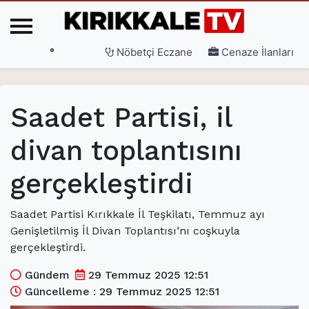
°
Nöbetçi Eczane
Cenaze İlanları
Ana Sayfa
Saadet Partisi, il
(current)
3. Sayfa
divan toplantısını
(current)
Gündem
gerçekleştirdi
(current)
Siyaset
(current)
Eğitim
Saadet Partisi Kırıkkale İl Teşkilatı, Temmuz ayı
Genişletilmiş İl Divan Toplantısı’nı coşkuyla
(current)
Ekonomi
gerçekleştirdi.
(current)
Spor
Gündem
29 Temmuz 2025 12:51
(current)
Sağlık
Güncelleme : 29 Temmuz 2025 12:51