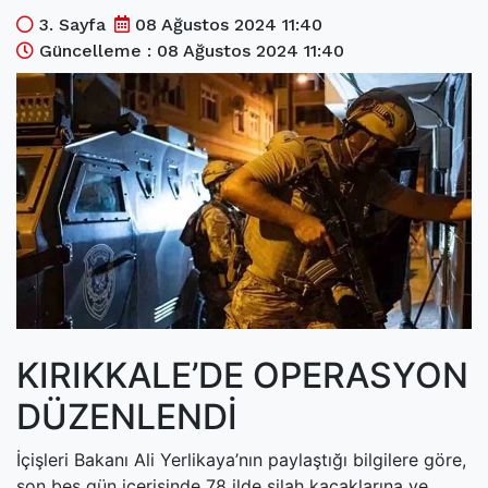
(current)
Kültür Sanat
3. Sayfa
08 Ağustos 2024 11:40
Güncelleme : 08 Ağustos 2024 11:40
(current)
Teknoloji
(current)
Özel Haber
(current)
Dünya
(current)
Yerel
(current)
İller
KIRIKKALE’DE OPERASYON
DÜZENLENDİ
İçişleri Bakanı Ali Yerlikaya’nın paylaştığı bilgilere göre,
son beş gün içerisinde 78 ilde silah kaçaklarına ve