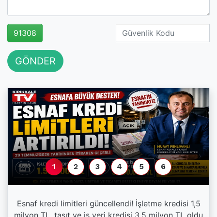
91308
GÖNDER
1
2
3
4
5
6
Esnaf kredi limitleri güncellendi! İşletme kredisi 1,5
milyon TL, taşıt ve iş yeri kredisi 3,5 milyon TL oldu