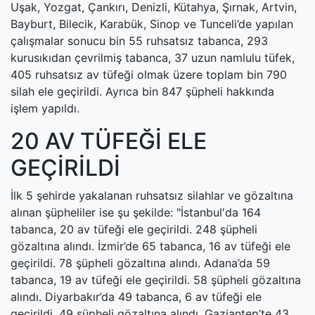
Uşak, Yozgat, Çankırı, Denizli, Kütahya, Şırnak, Artvin,
Bayburt, Bilecik, Karabük, Sinop ve Tunceli’de yapılan
çalışmalar sonucu bin 55 ruhsatsız tabanca, 293
kurusıkıdan çevrilmiş tabanca, 37 uzun namlulu tüfek,
405 ruhsatsız av tüfeği olmak üzere toplam bin 790
silah ele geçirildi. Ayrıca bin 847 şüpheli hakkında
işlem yapıldı.
20 AV TÜFEĞİ ELE
GEÇİRİLDİ
İlk 5 şehirde yakalanan ruhsatsız silahlar ve gözaltına
alınan şüpheliler ise şu şekilde: "İstanbul'da 164
tabanca, 20 av tüfeği ele geçirildi. 248 şüpheli
gözaltına alındı. İzmir’de 65 tabanca, 16 av tüfeği ele
geçirildi. 78 şüpheli gözaltına alındı. Adana’da 59
tabanca, 19 av tüfeği ele geçirildi. 58 şüpheli gözaltına
alındı. Diyarbakır’da 49 tabanca, 6 av tüfeği ele
geçirildi. 49 şüpheli gözaltına alındı. Gaziantep’te 43