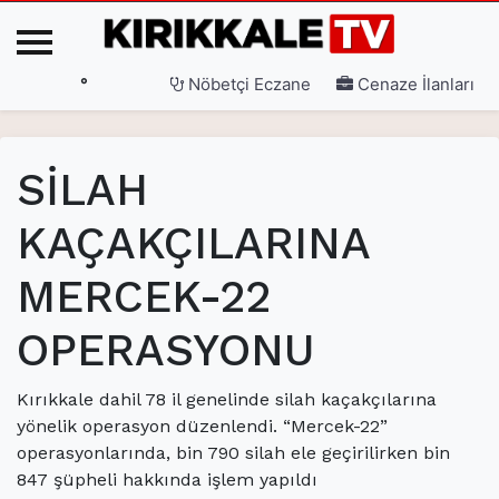
°
Nöbetçi Eczane
Cenaze İlanları
Ana Sayfa
SİLAH
(current)
3. Sayfa
KAÇAKÇILARINA
(current)
Gündem
MERCEK-22
(current)
Siyaset
(current)
Eğitim
OPERASYONU
(current)
Ekonomi
Kırıkkale dahil 78 il genelinde silah kaçakçılarına
(current)
Spor
yönelik operasyon düzenlendi. “Mercek-22”
operasyonlarında, bin 790 silah ele geçirilirken bin
(current)
Sağlık
847 şüpheli hakkında işlem yapıldı