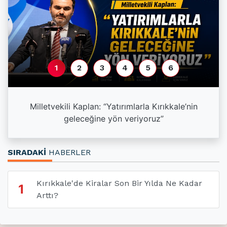
1
2
3
4
5
6
a
Milletvekili Kaplan: “Yatırımlarla Kırıkkale’nin
geleceğine yön veriyoruz”
SIRADAKİ
HABERLER
Kırıkkale'de Kiralar Son Bir Yılda Ne Kadar
1
Arttı?