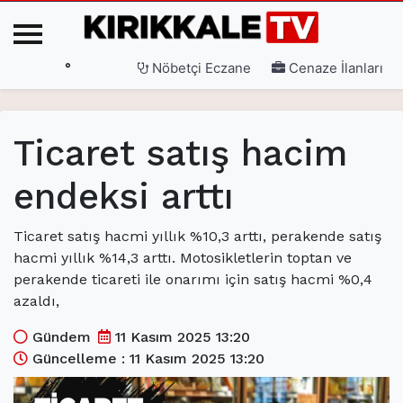
°
Nöbetçi Eczane
Cenaze İlanları
Ana Sayfa
Ticaret satış hacim
(current)
3. Sayfa
endeksi arttı
(current)
Gündem
(current)
Siyaset
Ticaret satış hacmi yıllık %10,3 arttı, perakende satış
hacmi yıllık %14,3 arttı. Motosikletlerin toptan ve
(current)
Eğitim
perakende ticareti ile onarımı için satış hacmi %0,4
azaldı,
(current)
Ekonomi
Gündem
11 Kasım 2025 13:20
(current)
Spor
Güncelleme : 11 Kasım 2025 13:20
(current)
Sağlık