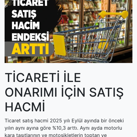
(current)
Kültür Sanat
(current)
Teknoloji
(current)
Özel Haber
(current)
Dünya
(current)
Yerel
TİCARETİ İLE
(current)
İller
ONARIMI İÇİN SATIŞ
HACMİ
Ticaret satış hacmi 2025 yılı Eylül ayında bir önceki
yılın aynı ayına göre %10,3 arttı. Aynı ayda motorlu
kara taşıtlarının ve motosikletlerin toptan ve