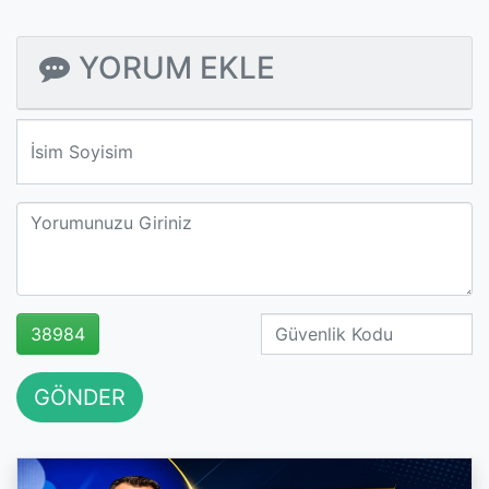
YORUM EKLE
We'll never share your email with anyone else.
38984
GÖNDER