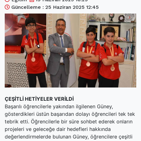
(current)
Kültür Sanat
Güncelleme : 25 Haziran 2025 12:45
(current)
Teknoloji
(current)
Özel Haber
(current)
Dünya
(current)
Yerel
(current)
İller
ÇEŞİTLİ HETİYELER VERİLDİ
Başarılı öğrencilerle yakından ilgilenen Güney,
gösterdikleri üstün başarıdan dolayı öğrencileri tek tek
tebrik etti. Öğrencilerle bir süre sohbet ederek onların
projeleri ve geleceğe dair hedefleri hakkında
değerlendirmelerde bulunan Güney, öğrencilere çeşitli