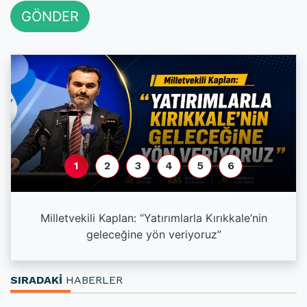
GÖNDER
1
2
3
4
5
6
a
Milletvekili Kaplan: “Yatırımlarla Kırıkkale’nin
geleceğine yön veriyoruz”
SIRADAKİ
HABERLER