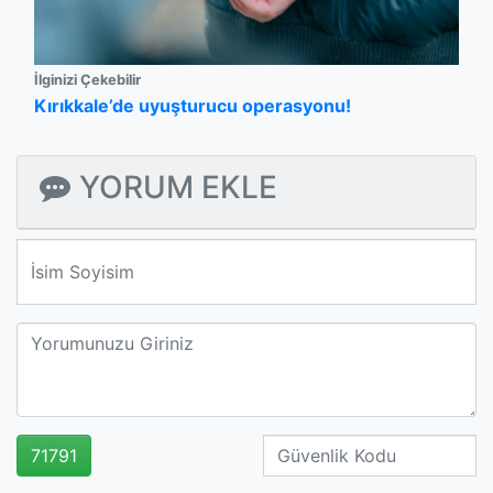
İlginizi Çekebilir
Kırıkkale’de uyuşturucu operasyonu!
YORUM EKLE
We'll never share your email with anyone else.
71791