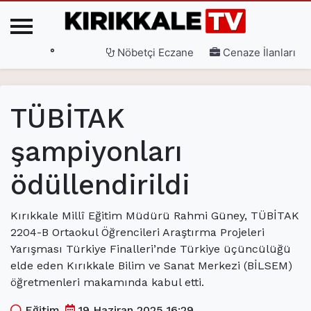
°
Nöbetçi Eczane
Cenaze İlanları
Ana Sayfa
TÜBİTAK
(current)
3. Sayfa
şampiyonları
(current)
Gündem
ödüllendirildi
(current)
Siyaset
(current)
Eğitim
Kırıkkale Millî Eğitim Müdürü Rahmi Güney, TÜBİTAK
2204-B Ortaokul Öğrencileri Araştırma Projeleri
(current)
Ekonomi
Yarışması Türkiye Finalleri’nde Türkiye üçüncülüğü
(current)
Spor
elde eden Kırıkkale Bilim ve Sanat Merkezi (BİLSEM)
öğretmenleri makamında kabul etti.
(current)
Sağlık
Eğitim
19 Haziran 2025 16:29