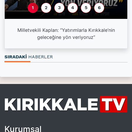
1
2
3
4
5
6
a
Milletvekili Kaplan: “Yatırımlarla Kırıkkale’nin
geleceğine yön veriyoruz”
SIRADAKİ
HABERLER
Kurumsal