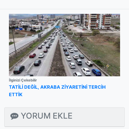
İlginizi Çekebilir
TATİLİ DEĞİL, AKRABA ZİYARETİNİ TERCİH
ETTİK
YORUM EKLE