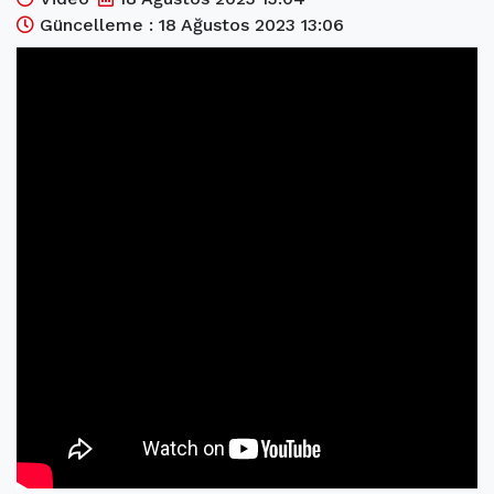
(current)
Kültür Sanat
Güncelleme : 18 Ağustos 2023 13:06
(current)
Teknoloji
(current)
Özel Haber
(current)
Dünya
(current)
Yerel
(current)
İller