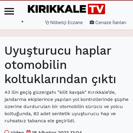
°
Nöbetçi Eczane
Cenaze İlanları
Ana Sayfa
Uyuşturucu haplar
(current)
3. Sayfa
otomobilin
(current)
Gündem
koltuklarından çıktı
(current)
Siyaset
(current)
Eğitim
43 ilin geçiş güzergahı "kilit kavşak" Kırıkkale’de,
jandarma ekiplerince yapılan yol kontrollerinde şüphe
(current)
Ekonomi
üzerine durdurulan bir otomobilin sürücü ve yolcu
(current)
Spor
koltuğunda, 83 adet sentetik uyuşturucu hap ve
ruhsatsız tabanca ele geçirildi.
(current)
Sağlık
Video
18 Ağustos 2023 13:04