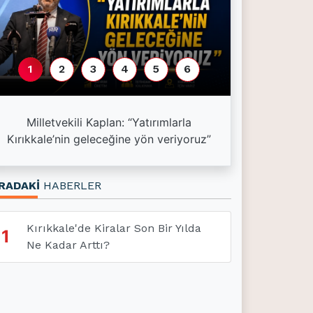
1
2
3
4
5
6
Esnaf kredi l
Milletvekili Kaplan: “Yatırımlarla
kredisi 1,5 mil
Kırıkkale’nin geleceğine yön veriyoruz”
3
RADAKİ
HABERLER
Kırıkkale'de Kiralar Son Bir Yılda
1
Ne Kadar Arttı?