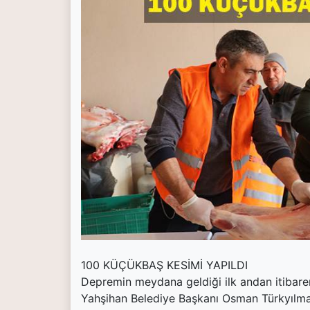
(current)
Kültür Sanat
(current)
Teknoloji
(current)
Özel Haber
(current)
Dünya
(current)
Yerel
(current)
İller
100 KÜÇÜKBAŞ KESİMİ YAPILDI
Depremin meydana geldiği ilk andan itibaren 
Yahşihan Belediye Başkanı Osman Türkyılma