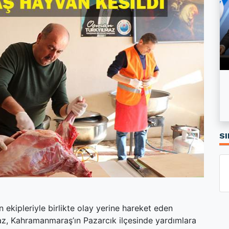
Özgür Özel’in kurduğu Yeni Parti’nin logosu
Kırıkkale'de Kiralar Son Bir Yılda Ne Kadar
tartışma yarattı
Arttı?
SI
ekipleriyle birlikte olay yerine hareket eden
z, Kahramanmaraş’ın Pazarcık ilçesinde yardımlara