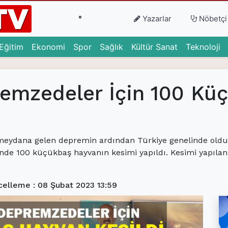
°
Yazarlar
Nöbetçi
urrent)
(current)
(current)
(current)
(current)
(current)
(c
Eğitim
Ekonomi
Spor
Sağlık
Kültür Sanat
Teknoloji
remzedeler İçin 100 Kü
eydana gelen depremin ardından Türkiye genelinde olduğu 
inde 100 küçükbaş hayvanın kesimi yapıldı. Kesimi yapılan
elleme : 08 Şubat 2023 13:59