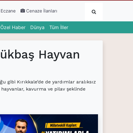
Submit
 Eczane
Cenaze İlanları
urrent)
(current)
(current)
Özel Haber
Dünya
Tüm İller
çükbaş Hayvan
gibi Kırıkkale’de de yardımlar aralıksız
 hayvanlar, kavurma ve pilav şeklinde