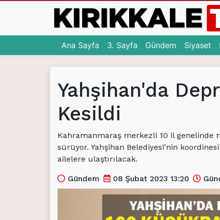
(current)
(current)
(c
Ana Sayfa
3. Sayfa
Gündem
Siyaset
Ana Sayfa
Yahşihan'da Dep
(current)
3. Sayfa
(current)
Kesildi
Gündem
(current)
Siyaset
Kahramanmaraş merkezli 10 il genelinde m
(current)
Eğitim
sürüyor. Yahşihan Belediyesi’nin koordines
ailelere ulaştırılacak.
(current)
Ekonomi
Gündem
08 Şubat 2023 13:20
Günc
(current)
Spor
(current)
Sağlık