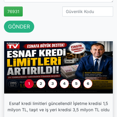
76931
GÖNDER
1
2
3
4
5
6
Esnaf kredi limitleri güncellendi! İşletme kredisi 1,5
milyon TL, taşıt ve iş yeri kredisi 3,5 milyon TL oldu