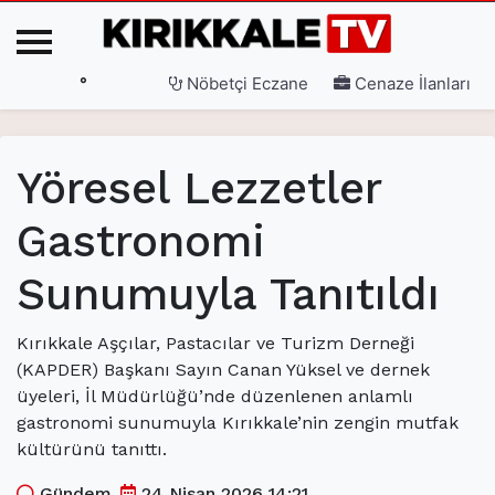
°
Nöbetçi Eczane
Cenaze İlanları
Ana Sayfa
Yöresel Lezzetler
(current)
3. Sayfa
Gastronomi
(current)
Gündem
Sunumuyla Tanıtıldı
(current)
Siyaset
(current)
Eğitim
Kırıkkale Aşçılar, Pastacılar ve Turizm Derneği
(KAPDER) Başkanı Sayın Canan Yüksel ve dernek
(current)
Ekonomi
üyeleri, İl Müdürlüğü’nde düzenlenen anlamlı
(current)
Spor
gastronomi sunumuyla Kırıkkale’nin zengin mutfak
kültürünü tanıttı.
(current)
Sağlık
Gündem
24 Nisan 2026 14:21