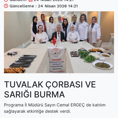
(current)
Kültür Sanat
Güncelleme : 24 Nisan 2026 14:21
(current)
Teknoloji
(current)
Özel Haber
(current)
Dünya
(current)
Yerel
(current)
İller
TUVALAK ÇORBASI VE
SARIĞI BURMA
Programa İl Müdürü Sayın Cemal ERGEÇ de katılım
sağlayarak etkinliğe destek verdi.