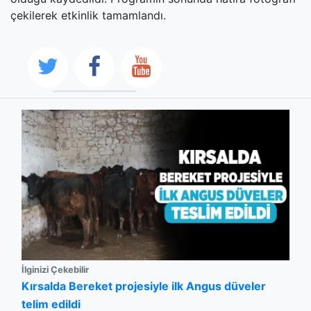
çekilerek etkinlik tamamlandı.
İlginizi Çekebilir
Kırsalda Bereket projesiyle ilk Angus düveler
telim edildi