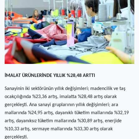
(current)
Kültür Sanat
(current)
Teknoloji
(current)
Özel Haber
(current)
Dünya
(current)
Yerel
İMALAT ÜRÜNLERİNDE YILLIK %28,48 ARTTI
(current)
İller
Sanayinin iki sektörünün yıllık değişimleri; madencilik ve taş
ocakçılığında %23,36 artış, imalatta %28,48 artış olarak
gerçekleşti. Ana sanayi gruplarının yıllık değişimleri; ara
mallarında %24,95 artış, dayanıklı tüketim mallarında %32,19
artış, dayanıksız tüketim mallarında %30,89 artış, enerjide
%10,33 artış, sermaye mallarında %33,30 artış olarak
gerçekleşti.