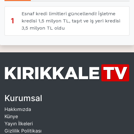
Esnaf kredi limitleri güncellendi! İşletme
1
kredisi 1,5 milyon TL, taşıt ve iş yeri kredisi
3,5 milyon TL oldu
Kurumsal
Hakkımızda
Künye
Yayın İlkeleri
Gizlilik Politikası