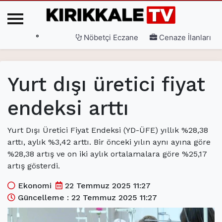
°
Nöbetçi Eczane
Cenaze İlanları
Ana Sayfa
Yurt dışı üretici fiyat
(current)
3. Sayfa
endeksi arttı
(current)
Gündem
(current)
Siyaset
Yurt Dışı Üretici Fiyat Endeksi (YD-ÜFE) yıllık %28,38
arttı, aylık %3,42 arttı. Bir önceki yılın aynı ayına göre
(current)
Eğitim
%28,38 artış ve on iki aylık ortalamalara göre %25,17
artış gösterdi.
(current)
Ekonomi
Ekonomi
22 Temmuz 2025 11:27
(current)
Spor
Güncelleme : 22 Temmuz 2025 11:27
(current)
Sağlık