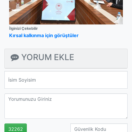
İlginizi Çekebilir
Kırsal kalkınma için görüştüler
YORUM EKLE
We'll never share your email with anyone else.
32262