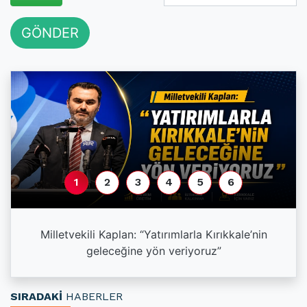
GÖNDER
1
2
3
4
5
6
a
Milletvekili Kaplan: “Yatırımlarla Kırıkkale’nin
geleceğine yön veriyoruz”
SIRADAKİ
HABERLER