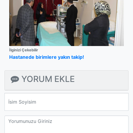
İlginizi Çekebilir
Hastanede birimlere yakın takip!
YORUM EKLE
We'll never share your email with anyone else.