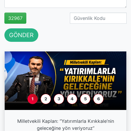
32967
GÖNDER
1
2
3
4
5
6
a
Milletvekili Kaplan: “Yatırımlarla Kırıkkale’nin
geleceğine yön veriyoruz”