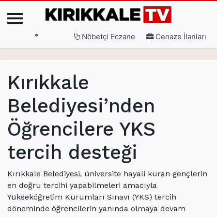
°
Nöbetçi Eczane
Cenaze İlanları
Ana Sayfa
Kırıkkale
(current)
3. Sayfa
Belediyesi’nden
(current)
Gündem
Öğrencilere YKS
(current)
Siyaset
(current)
Eğitim
tercih desteği
(current)
Ekonomi
Kırıkkale Belediyesi, üniversite hayali kuran gençlerin
(current)
Spor
en doğru tercihi yapabilmeleri amacıyla
Yükseköğretim Kurumları Sınavı (YKS) tercih
(current)
Sağlık
döneminde öğrencilerin yanında olmaya devam