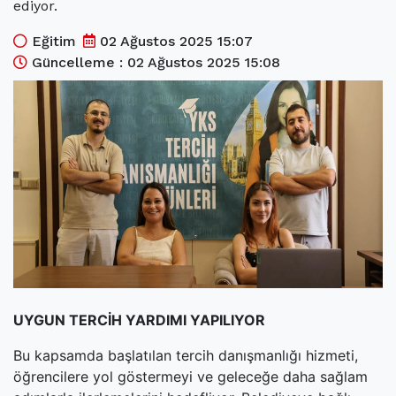
ediyor.
(current)
Kültür Sanat
Eğitim
02 Ağustos 2025 15:07
(current)
Teknoloji
Güncelleme : 02 Ağustos 2025 15:08
(current)
Özel Haber
(current)
Dünya
(current)
Yerel
(current)
İller
UYGUN TERCİH YARDIMI YAPILIYOR
Bu kapsamda başlatılan tercih danışmanlığı hizmeti,
öğrencilere yol göstermeyi ve geleceğe daha sağlam