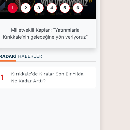
1
2
3
4
5
6
Esnaf kredi l
Milletvekili Kaplan: “Yatırımlarla
kredisi 1,5 mil
Kırıkkale’nin geleceğine yön veriyoruz”
3
RADAKİ
HABERLER
Kırıkkale'de Kiralar Son Bir Yılda
1
Ne Kadar Arttı?