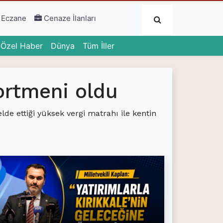
Submit
 Eczane
Cenaze İlanları
urrent)
(current)
(current)
Özel Haber
Dünya
Tüm İller
kortmeni oldu
elde ettiği yüksek vergi matrahı ile kentin