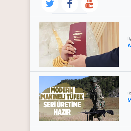
İl
A
İl
M