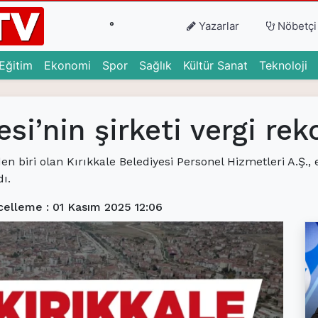
°
Yazarlar
Nöbetçi
urrent)
(current)
(current)
(current)
(current)
(current)
(c
Eğitim
Ekonomi
Spor
Sağlık
Kültür Sanat
Teknoloji
esi’nin şirketi vergi re
den biri olan Kırıkkale Belediyesi Personel Hizmetleri A.Ş., 
ı.
elleme : 01 Kasım 2025 12:06