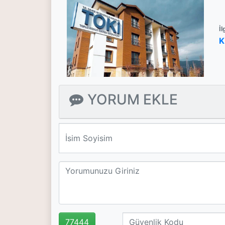
İl
K
YORUM EKLE
We'll never share your email with anyone else.
77444