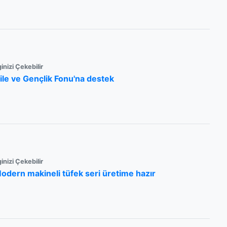
ginizi Çekebilir
ile ve Gençlik Fonu'na destek
ginizi Çekebilir
odern makineli tüfek seri üretime hazır