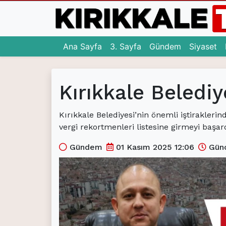
(current)
(current)
(c
Ana Sayfa
3. Sayfa
Gündem
Siyaset
Ana Sayfa
Kırıkkale Belediy
(current)
3. Sayfa
(current)
Gündem
Kırıkkale Belediyesi’nin önemli iştiraklerin
vergi rekortmenleri listesine girmeyi başard
(current)
Siyaset
Gündem
01 Kasım 2025 12:06
Günc
(current)
Eğitim
(current)
Ekonomi
(current)
Spor
(current)
Sağlık