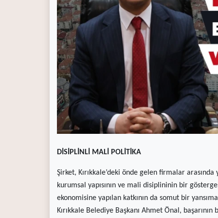
(current)
Kültür Sanat
(current)
Teknoloji
(current)
Özel Haber
(current)
Dünya
(current)
Yerel
(current)
İller
DİSİPLİNLİ MALİ POLİTİKA
Şirket, Kırıkkale’deki önde gelen firmalar arasında 
kurumsal yapısının ve mali disiplininin bir gösterg
ekonomisine yapılan katkının da somut bir yansımas
Kırıkkale Belediye Başkanı Ahmet Önal, başarının b