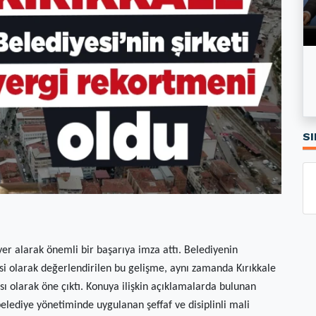
Özgür Özel’in kurduğu Yeni Parti’nin logosu
Kırıkkale'de Kiralar Son Bir Yılda Ne Kadar
tartışma yarattı
Arttı?
SI
yer alarak önemli bir başarıya imza attı. Belediyenin
esi olarak değerlendirilen bu gelişme, aynı zamanda Kırıkkale
ı olarak öne çıktı. Konuya ilişkin açıklamalarda bulunan
elediye yönetiminde uygulanan şeffaf ve disiplinli mali