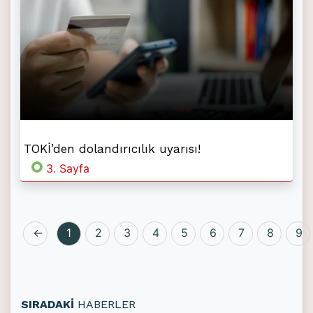
TOKİ’den dolandırıcılık uyarısı!
3. Sayfa
←
1
2
3
4
5
6
7
8
9
SIRADAKİ
HABERLER