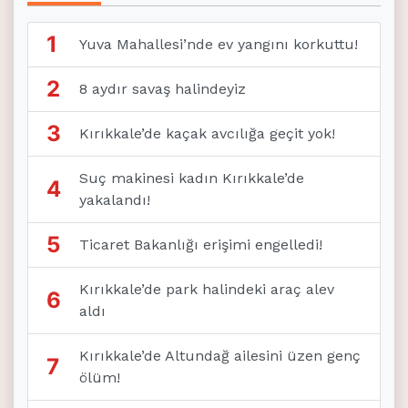
1
Yuva Mahallesi’nde ev yangını korkuttu!
2
8 aydır savaş halindeyiz
3
Kırıkkale’de kaçak avcılığa geçit yok!
Suç makinesi kadın Kırıkkale’de
4
yakalandı!
5
Ticaret Bakanlığı erişimi engelledi!
Kırıkkale’de park halindeki araç alev
6
aldı
Kırıkkale’de Altundağ ailesini üzen genç
7
ölüm!