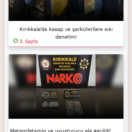
Kırıkkale’de kasap ve şarküterilere sıkı
denetim!
3. Sayfa
Metamfetamin ve uyuşturucu ele geçildi!