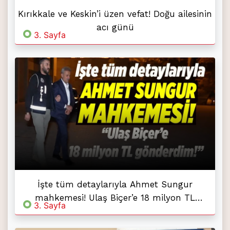
Kırıkkale ve Keskin’i üzen vefat! Doğu ailesinin
acı günü
3. Sayfa
İşte tüm detaylarıyla Ahmet Sungur
mahkemesi! Ulaş Biçer’e 18 milyon TL
3. Sayfa
gönderdim!