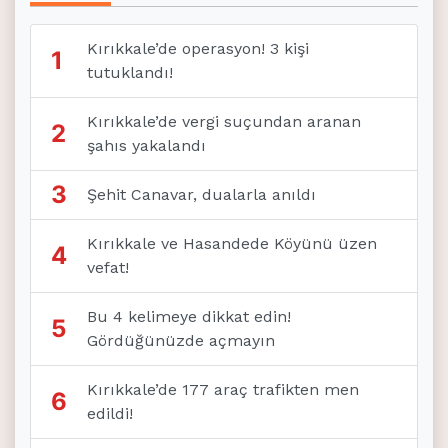
Kırıkkale’de operasyon! 3 kişi
1
tutuklandı!
Kırıkkale’de vergi suçundan aranan
2
şahıs yakalandı
3
Şehit Canavar, dualarla anıldı
Kırıkkale ve Hasandede Köyünü üzen
4
vefat!
Bu 4 kelimeye dikkat edin!
5
Gördüğünüzde açmayın
Kırıkkale’de 177 araç trafikten men
6
edildi!