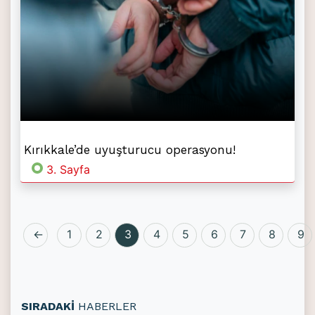
Kırıkkale’de uyuşturucu operasyonu!
3. Sayfa
←
1
2
3
4
5
6
7
8
9
SIRADAKİ
HABERLER